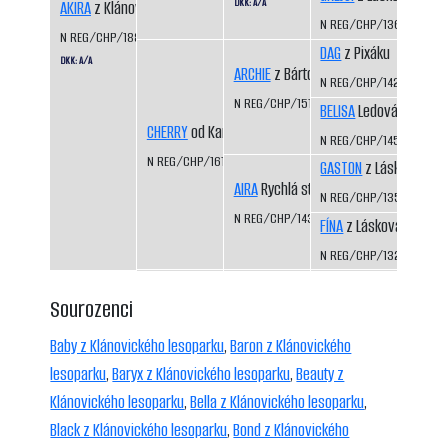
DKK: A/A
AKIRA
z Klánovického lesoparku
N REG/CHP/1360/04/0
N REG/CHP/1888/16/18
DAG
z Pixáku
DKK: A/A
ARCHIE
z Bártova háje
N REG/CHP/1425/07/09
N REG/CHP/1515/09/11
BELISA
Ledová bouře
CHERRY
od Kamenité říčky
N REG/CHP/1453/07/09
N REG/CHP/1616/12/15
GASTON
z Láskova
AIRA
Rychlá stopa
N REG/CHP/1354/04/0
N REG/CHP/1435/07/09
FÍNA
z Láskova
N REG/CHP/1325/03/0
Sourozenci
Baby z Klánovického lesoparku
,
Baron z Klánovického
lesoparku
,
Baryx z Klánovického lesoparku
,
Beauty z
Klánovického lesoparku
,
Bella z Klánovického lesoparku
,
Black z Klánovického lesoparku
,
Bond z Klánovického