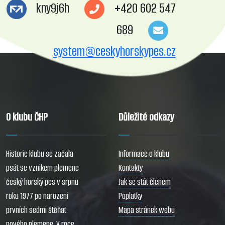
kny9j6h
+420 602 547
689
system@ceskyhorskypes.cz
O klubu ČHP
Důležité odkazy
Historie klubu se začala
Informace o klubu
psát se vznikem plemene
Kontakty
český horský pes v srpnu
Jak se stát členem
roku 1977 po narození
Poplatky
prvních sedmi štěňat
Mapa stránek webu
nového plemene. V roce