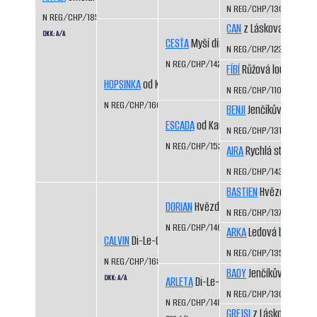
N REG/CHP/1306/03/0
N REG/CHP/1854/16/17
CAN
z Láskova
DKK: A/A
CESŤA
Myší díra
N REG/CHP/1233/01/03
N REG/CHP/1423/07/08
FÍBÍ
Růžová louka
HOPSINKA
od Kamenité říčky
N REG/CHP/1109/99/01
N REG/CHP/1604/12/14
BENJI
Jenčíkův les
ESCADA
od Kamenité říčky
N REG/CHP/1310/03/05
N REG/CHP/1523/09/11
AIRA
Rychlá stopa
N REG/CHP/1435/07/09
BASTIEN
Hvězda Vysoč
DORIAN
Hvězda Vysočiny
N REG/CHP/1375/05/07
N REG/CHP/1461/07/10
ARKA
Ledová bouře
CALVIN
Di-Le-Grej
N REG/CHP/1352/04/0
N REG/CHP/1686/13/15
BADY
Jenčíkův les
DKK: A/A
ARLETA
Di-Le-Grej
N REG/CHP/1308/03/0
N REG/CHP/1486/08/10
GREJSI
z Láskova