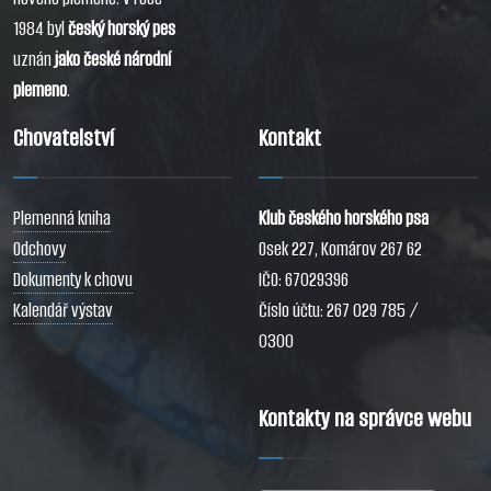
1984 byl
český horský pes
uznán
jako české národní
plemeno
.
Chovatelství
Kontakt
Plemenná kniha
Klub českého horského psa
Odchovy
Osek 227, Komárov 267 62
Dokumenty k chovu
IČO: 67029396
Kalendář výstav
Číslo účtu: 267 029 785 /
0300
Kontakty na správce webu