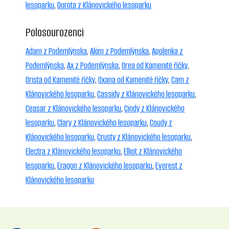
lesoparku
,
Dorota z Klánovického lesoparku
Polosourozenci
Adam z Podemlýnska
,
Akim z Podemlýnska
,
Apolenka z
Podemlýnska
,
Ax z Podemlýnska
,
Orea od Kamenité říčky
,
Orista od Kamenité říčky
,
Oxana od Kamenité říčky
,
Cam z
Klánovického lesoparku
,
Cassidy z Klánovického lesoparku
,
Ceasar z Klánovického lesoparku
,
Cindy z Klánovického
lesoparku
,
Clary z Klánovického lesoparku
,
Coudy z
Klánovického lesoparku
,
Crusty z Klánovického lesoparku
,
Electra z Klánovického lesoparku
,
Elliot z Klánovického
lesoparku
,
Eragon z Klánovického lesoparku
,
Everest z
Klánovického lesoparku