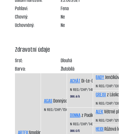
Datum narození:
23.06.2021
Pohlaví:
Fena
Chovný:
Ne
Uchovněný:
Ne
Zdravotní údaje
Srst:
Dlouhá
Barva:
Žlutobílá
BADY
Jenčíkův les
ACHÁT
Di-Le-Grej
N REG/CHP/1308/03/0
N REG/CHP/1483/08/10
GREJSI
z Láskova
DKK: A/A
AGAS
Donnýsova stopa
N REG/CHP/1360/04/0
N REG/CHP/1566/11/13
ALEK
Větrné pláně
DONNA
z Pixáku
N REG/CHP/1217/01/05
N REG/CHP/1430/07/09
HEIDI
Růžová louka
DKK: C/C
ARTEX
Smolárna