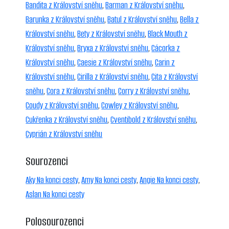
Bandita z Království sněhu
,
Barman z Království sněhu
,
Barunka z Království sněhu
,
Batul z Království sněhu
,
Bella z
Království sněhu
,
Bety z Království sněhu
,
Black Mouth z
Království sněhu
,
Bryxa z Království sněhu
,
Cácorka z
Království sněhu
,
Caesie z Království sněhu
,
Carin z
Království sněhu
,
Cirilla z Království sněhu
,
Cita z Království
sněhu
,
Cora z Království sněhu
,
Corry z Království sněhu
,
Coudy z Království sněhu
,
Cowley z Království sněhu
,
Cukřenka z Království sněhu
,
Cventibold z Království sněhu
,
Cyprián z Království sněhu
Sourozenci
Aky Na konci cesty
,
Amy Na konci cesty
,
Angie Na konci cesty
,
Aslan Na konci cesty
Polosourozenci