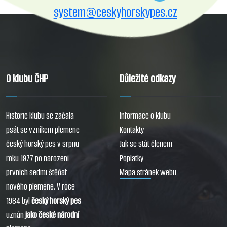
system@ceskyhorskypes.cz
O klubu ČHP
Důležité odkazy
Historie klubu se začala
Informace o klubu
psát se vznikem plemene
Kontakty
český horský pes v srpnu
Jak se stát členem
roku 1977 po narození
Poplatky
prvních sedmi štěňat
Mapa stránek webu
nového plemene. V roce
1984 byl
český horský pes
uznán
jako české národní