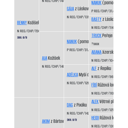
N REG/CHP/1470/08/10
NANUK
(pomocný regis
GÁJA
z Láskova
P REG/CHP/31/99/01
N REG/CHP/1356/04/06
BASTY
z Láskova
BENNY
Kožíšek
N REG/CHP/1141/99/01
N REG/CHP/1560/11/12
TRUCK
Peřeje CS
DKK: B/B
NANUK
(pomocný registr)
?xxxx
P REG/CHP/31/99/01
ABANA
Jizerskohorská 
AJA
Kožíšek
N REG/CHP/1044/97/99
N REG/CHP/1409/07/10
ALF
z Řepíku
ADÉLKA
Myší díra
N REG/CHP/962/96/98
N REG/CHP/1285/02/06
FÍBÍ
Růžová louka
N REG/CHP/1109/99/01
ALEK
Větrné pláně
DAG
z Pixáku
N REG/CHP/1217/01/05
N REG/CHP/1425/07/09
HEIDI
Růžová louka
DKK: B/B
AKIM
z Bártova háje
N REG/CHP/1306/03/0