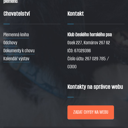
plemeno
.
Chovatelství
Kontakt
Plemenná kniha
Klub českého horského psa
Odchovy
Osek 227, Komárov 267 62
Dokumenty k chovu
IČO: 67029396
Kalendář výstav
Číslo účtu: 267 029 785 /
0300
Kontakty na správce webu
ZADAT CHYBY NA WEBU