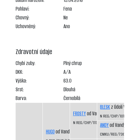
Datum narození:
13.04.2016
Pohlaví:
Fena
Chovný:
Ne
Uchovněný:
Ano
Zdravotní údaje
Chybí zuby:
Plný chrup
DKK:
A/A
Výška:
63.0
Srst:
Dlouhá
Barva:
Černobílá
BLESK
z Údolí Vošmen
FROSTY
od Vandy z Hájů CS
N REG/CHP/1010/97/99
N REG/CHP/1117/99/02
ANDY
od Vandy z Hájů 
HUGO
od Vandy z Hájů
CMKU/REG/736/93/95