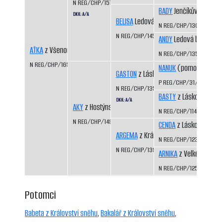
N REG/CHP/1512/09/11
BADY
Jenčíkův les
DKK: A/A
BELISA
Ledová bouře
N REG/CHP/1308/03/0
N REG/CHP/1453/07/09
ANDY
Ledová bouře
AŤKA
z Všenorských strání
N REG/CHP/1350/04/0
N REG/CHP/1654/12
NANUK
(pomocný regis
GASTON
z Láskova
P REG/CHP/31/99/01
N REG/CHP/1354/04/06
BASTY
z Láskova
DKK: A/A
AKY
z Hostýnského trailu
N REG/CHP/1141/99/01
N REG/CHP/1498/09/12
CENDA
z Láskova
ARGEMA
z Království sněhu
N REG/CHP/1235/01/03
N REG/CHP/1394/06/08
ARNIKA
z Velké Suché
N REG/CHP/1250/02/04
Potomci
Babeta z Království sněhu
,
Bakalář z Království sněhu
,