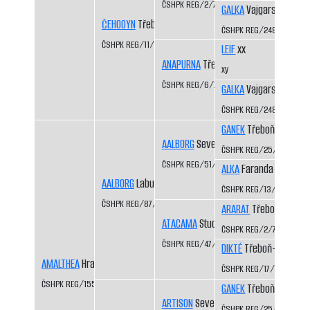
ČSHPK REG/2/77
GALKA
Vajgarské vrchy
ČEHOOYN
Třeboň-Kopeček CS
ČSHPK REG/2484/72
ČSHPK REG/11/79
LEIF
xx
ANAPURNA
Třeboň-Kopeček CS
xy
ČSHPK REG/6/77
GALKA
Vajgarské vrchy
ČSHPK REG/2484/72
GANEK
Třeboň-Kopeče
AALBORG
Severní vítr CS
ČSHPK REG/25/82
ČSHPK REG/51/83
ALKA
Faranda CS
AALBORG
Labutí řeka CS
ČSHPK REG/13/81
ČSHPK REG/87/84
ARARAT
Třeboň-Kopeč
ATACAMA
Studená Javořice
ČSHPK REG/2/77
ČSHPK REG/47/83
DIKTÉ
Třeboň-Kopeček
AMALTHEA
Hradecký lev CS
ČSHPK REG/17/81
ČSHPK REG/155/86
GANEK
Třeboň-Kopeče
ARTISON
Severní vítr CS
ČSHPK REG/25/82