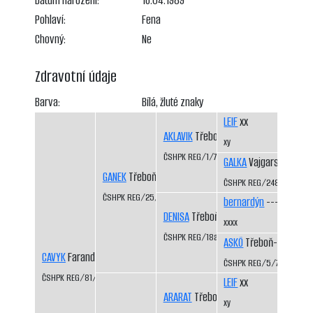
Datum narození:
16.04.1989
Pohlaví:
Fena
Chovný:
Ne
Zdravotní údaje
Barva:
Bílá, žluté znaky
LEIF
xx
AKLAVIK
Třeboň-Kopeček CS
xy
ČSHPK REG/1/77
GALKA
Vajgarské vrchy
GANEK
Třeboň-Kopeček CS
ČSHPK REG/2484/72
ČSHPK REG/25/82
bernardýn
----
DENISA
Třeboň-Kopeček CS
xxxx
ČSHPK REG/18a/81
ASKÖ
Třeboň-Kopeček
CAVYK
Faranda CS
ČSHPK REG/5/77
ČSHPK REG/81/84
LEIF
xx
ARARAT
Třeboň-Kopeček CS
xy