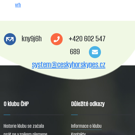
vrh
kny9j6h
+420 602 547
689
system@ceskyhorskypes.cz
O klubu ČHP
Důležité odkazy
Historie klubu se začala
Informace o klubu
psát se vznikem plemene
Kontakty