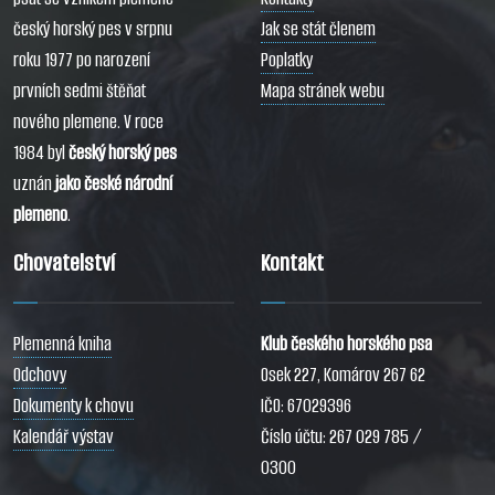
český horský pes v srpnu
Jak se stát členem
roku 1977 po narození
Poplatky
prvních sedmi štěňat
Mapa stránek webu
nového plemene. V roce
1984 byl
český horský pes
uznán
jako české národní
plemeno
.
Chovatelství
Kontakt
Plemenná kniha
Klub českého horského psa
Odchovy
Osek 227, Komárov 267 62
Dokumenty k chovu
IČO: 67029396
Kalendář výstav
Číslo účtu: 267 029 785 /
0300