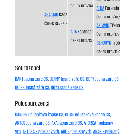
ČSHPK REG/53/83
ALKA
Faranda CS
ARACAJÚ
Kačabka CS
ČSHPK REG/13/81
ČSHPK REG/71/84
AKLAVIK
Třeboň-Kopeč
ARA
Faranda CS
ČSHPK REG/1/77
ČSHPK REG/15/81
ČEHOOYN
Třeboň-Kope
ČSHPK REG/11/79
Sourozenci
BART Jasná záře CS
,
BENNY Jasná záře CS
,
BETY Jasná záře CS
,
BLESK Jasná záře CS
,
BRYX Jasná záře CS
Polosourozenci
DANGER Od Jankova kopce CS
,
DITKE od Jankova kopce CS
,
ARTES Jasná záře CS
,
AXA Jasná záře CS
,
A-ORKA -pokusný
vrh
,
A-TERA - pokusný vrh
,
ABÉ - pokusný vrh
,
ARAN - pokusný