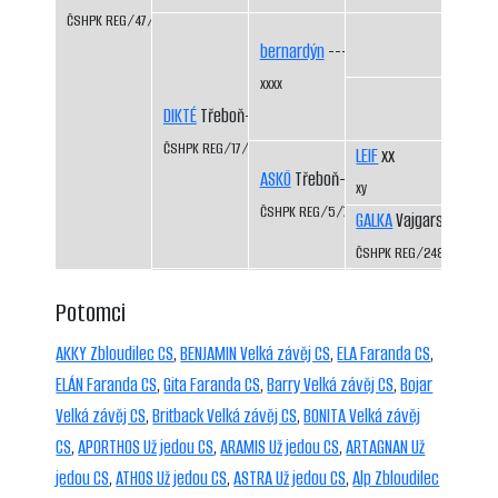
ČSHPK REG/47/83
bernardýn
----
xxxx
DIKTÉ
Třeboň-Kopeček CS
ČSHPK REG/17/81
LEIF
xx
ASKÖ
Třeboň-Kopeček CS
xy
ČSHPK REG/5/77
GALKA
Vajgarské vrchy
ČSHPK REG/2484/72
Potomci
AKKY Zbloudilec CS
,
BENJAMIN Velká závěj CS
,
ELA Faranda CS
,
ELÁN Faranda CS
,
Gita Faranda CS
,
Barry Velká závěj CS
,
Bojar
Velká závěj CS
,
Britback Velká závěj CS
,
BONITA Velká závěj
CS
,
APORTHOS Už jedou CS
,
ARAMIS Už jedou CS
,
ARTAGNAN Už
jedou CS
,
ATHOS Už jedou CS
,
ASTRA Už jedou CS
,
Alp Zbloudilec