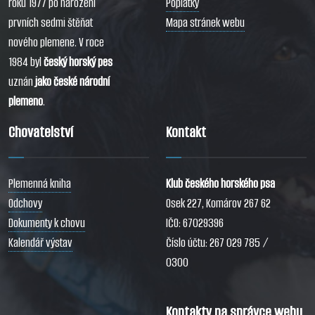
roku 1977 po narození
Poplatky
prvních sedmi štěňat
Mapa stránek webu
nového plemene. V roce
1984 byl
český horský pes
uznán
jako české národní
plemeno
.
Chovatelství
Kontakt
Plemenná kniha
Klub českého horského psa
Odchovy
Osek 227, Komárov 267 62
Dokumenty k chovu
IČO: 67029396
Kalendář výstav
Číslo účtu: 267 029 785 /
0300
Kontakty na správce webu