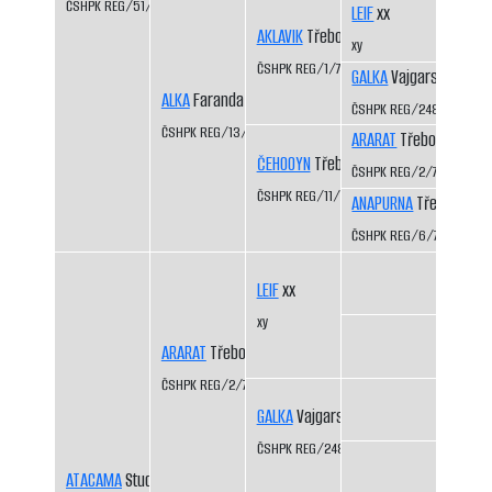
ČSHPK REG/51/83
LEIF
xx
AKLAVIK
Třeboň-Kopeček CS
xy
ČSHPK REG/1/77
GALKA
Vajgarské vrchy
ALKA
Faranda CS
ČSHPK REG/2484/72
ČSHPK REG/13/81
ARARAT
Třeboň-Kopeč
ČEHOOYN
Třeboň-Kopeček CS
ČSHPK REG/2/77
ČSHPK REG/11/79
ANAPURNA
Třeboň-Kop
ČSHPK REG/6/77
LEIF
xx
xy
ARARAT
Třeboň-Kopeček CS
ČSHPK REG/2/77
GALKA
Vajgarské vrchy CS
ČSHPK REG/2484/72
ATACAMA
Studená Javořice