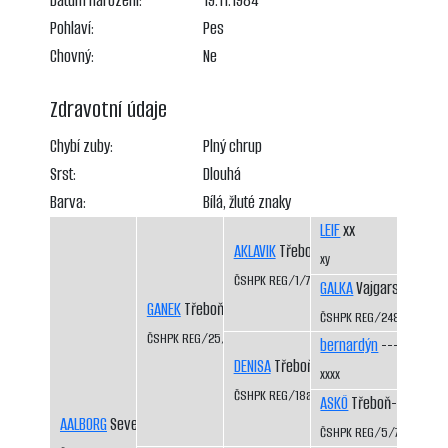
Datum narození:
19.11.1984
Pohlaví:
Pes
Chovný:
Ne
Zdravotní údaje
Chybí zuby:
Plný chrup
Srst:
Dlouhá
Barva:
Bílá, žluté znaky
LEIF
xx
AKLAVIK
Třeboň-Kopeček CS
xy
ČSHPK REG/1/77
GALKA
Vajgarské vrchy
GANEK
Třeboň-Kopeček CS
ČSHPK REG/2484/72
ČSHPK REG/25/82
bernardýn
----
DENISA
Třeboň-Kopeček CS
xxxx
ČSHPK REG/18a/81
ASKÖ
Třeboň-Kopeček
AALBORG
Severní vítr CS
ČSHPK REG/5/77