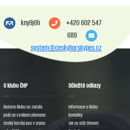
kny9j6h
+420 602 547
689
system@ceskyhorskypes.cz
O klubu ČHP
Důležité odkazy
Historie klubu se začala
Informace o klubu
psát se vznikem plemene
Kontakty
český horský pes v srpnu
Jak se stát členem