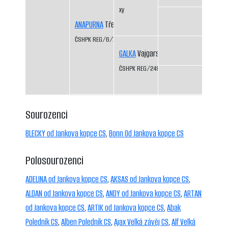
xy
ANAPURNA
Třeboň-Kopeček CS
ČSHPK REG/6/77
GALKA
Vajgarské vrchy CS
ČSHPK REG/2484/72
Sourozenci
BLECKY od Jankova kopce CS
,
Bonn Od Jankova kopce CS
Polosourozenci
ADELINA od Jankova kopce CS
,
AKSAS od Jankova kopce CS
,
ALDAN od Jankova kopce CS
,
ANDY od Jankova kopce CS
,
ARTAN
od Jankova kopce CS
,
ARTIK od Jankova kopce CS
,
Abak
Poledník CS
,
Alben Poledník CS
,
Ajax Velká závěj CS
,
Alf Velká