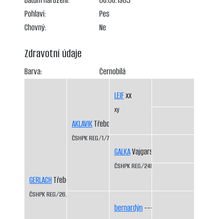
Datum narození:
06.06.1985
Pohlaví:
Pes
Chovný:
Ne
Zdravotní údaje
Barva:
Černobílá
LEIF
xx
xy
AKLAVIK
Třeboň-Kopeček CS
ČSHPK REG/1/77
GALKA
Vajgarské vrchy CS
ČSHPK REG/2484/72
GERLACH
Třeboň-Kopeček CS
ČSHPK REG/26/82
bernardýn
----