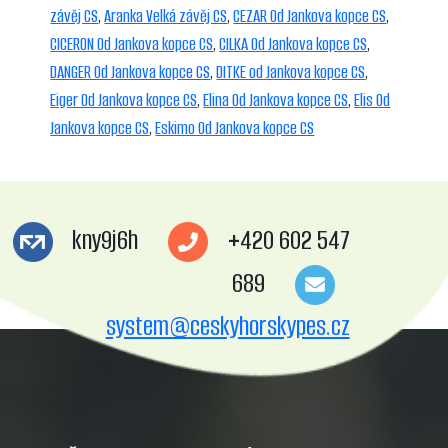
závěj CS
,
Aranka Velká závěj CS
,
CEZAR Od Jankova kopce CS
,
CICERON Od Jankova kopce CS
,
CILKA Od Jankova kopce CS
,
DANGER Od Jankova kopce CS
,
DITKE od Jankova kopce CS
,
Eiger Od Jankova kopce CS
,
Elina Od Jankova kopce CS
,
Elis Od
Jankova kopce CS
,
Eskimo Od Jankova kopce CS
kny9j6h
+420 602 547
689
system@ceskyhorskypes.cz