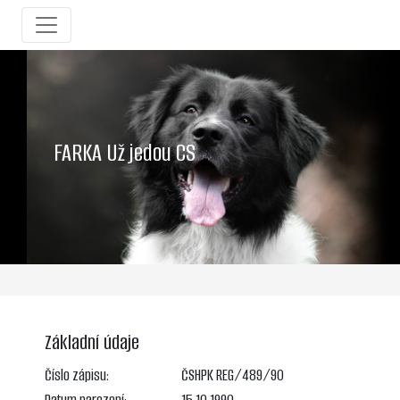
FARKA Už jedou CS
Základní údaje
Číslo zápisu:
ČSHPK REG/489/90