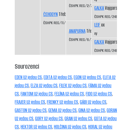
ČSHPK REG/2/77
GALKA
Vajgarské vrchy
ČEHOOYN
Třeboň-Kopeček CS
ČSHPK REG/2484/72
ČSHPK REG/11/79
LEIF
xx
ANAPURNA
Třeboň-Kopeček CS
xy
ČSHPK REG/6/77
GALKA
Vajgarské vrchy
ČSHPK REG/2484/72
Sourozenci
EDEN Už jedou CS
,
EDITA Už jedou CS
,
EGON Už jedou CS
,
ELITA Už
jedou CS
,
ELZA Už jedou CS
,
FILEK Už jedou CS
,
FÁMA Už jedou
CS
,
FANTOM Už jedou CS
,
FELÍNA Už jedou CS
,
FIDO Už jedou CS
,
FRAJER Už jedou CS
,
FRENKY Už jedou CS
,
GÁBI Už jedou CS
,
GASTON Už jedou CS
,
GEMA Už jedou CS
,
GINA Už jedou CS
,
GORAN
Už jedou CS
,
GORY Už jedou CS
,
GRAN Už jedou CS
,
GÚTA Už jedou
CS
,
HEKTOR Už jedou CS
,
HOLČINA Už jedou CS
,
HORAL Už jedou