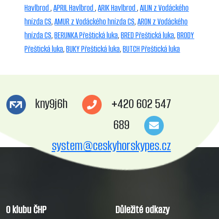
Havlbrod
,
APRIL Havlbrod
,
ARIK Havlbrod
,
AILIN z Vodáckého
hnízda CS
,
AMUR z Vodáckého hnízda CS
,
ARON z Vodáckého
hnízda CS
,
BERUNKA Přeštická luka
,
BRED Přeštická luka
,
BRODY
Přeštická luka
,
BUKY Přeštická luka
,
BUTCH Přeštická luka
kny9j6h
+420 602 547
689
system@ceskyhorskypes.cz
O klubu ČHP
Důležité odkazy