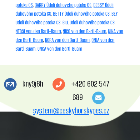
potoka CS
,
BARRY Údolí duhového potoka CS
,
BESSY Údolí
duhového potoka CS
,
BETTY Údolí duhového potoka CS
,
BEY
Údolí duhového potoka CS
,
BILL Údolí duhového potoka CS
,
NESSI von den Bartl-Baum
,
NICO von den Bartl-Baum
,
NINA von
den Bartl-Baum
,
NORA von den Bartl-Buam
,
ONJA von den
Bartl-Buam
,
ONKA von den Bartl-Buam
kny9j6h
+420 602 547
689
system@ceskyhorskypes.cz