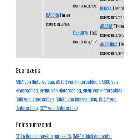
ČSHPK REG/25/82
DENISA
Třeboň-Kopeče
CÁCORA
Faranda CS
ČSHPK REG/18a/81
ČSHPK REG/84/84
ARARAT
Třeboň-Kopeč
ČEHOOYN
Třeboň-Kopeček CS
ČSHPK REG/2/77
ČSHPK REG/11/79
ANAPURNA
Třeboň-Kop
ČSHPK REG/6/77
Sourozenci
ANJA von Hinterschlag
,
ASTOR von Hinterschlag
,
BASCO von
Hinterschlag
,
BENNO von Hinterschlag
,
BIENE von Hinterschlag
,
BOBI von Hinterschlag
,
BONSO von Hinterschlag
,
CHALY von
Hinterschlag
,
CITY von Hinterschlag
Polosourozenci
BELLA Údolí duhového potoka CS
,
BARON Údolí duhového