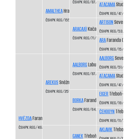
ČSHPK REG/87/84
ATACAMA
Studená Javo
AMALTHEA
Hradecký lev CS
ČSHPK REG/47/83
ČSHPK REG/155/86
ARTISON
Severní vítr C
ARACAJÚ
Kačabka CS
ČSHPK REG/53/83
ČSHPK REG/71/84
ARA
Faranda CS
ČSHPK REG/15/81
AALBORG
Severní vítr C
AALBORG
Labutí řeka CS
ČSHPK REG/51/83
ČSHPK REG/87/84
ATACAMA
Studená Javo
AREKUS
Sněžník CS
ČSHPK REG/47/83
ČSHPK REG/251/88
EIGER
Třeboň-Kopeček
BORKA
Faranda CS
ČSHPK REG/19/81
ČSHPK REG/64/83
ČEHOOYN
Třeboň-Kope
HVĚZDA
Faranda CS
ČSHPK REG/11/79
ČSHPK REG/497/90
AKLAVIK
Třeboň-Kopeč
GANEK
Třeboň-Kopeček CS
ČSHPK REG/1/77