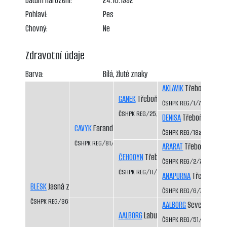
Datum narození:
24.10.1992
Pohlaví:
Pes
Chovný:
Ne
Zdravotní údaje
Barva:
Bílá, žluté znaky
AKLAVIK
Třeboň-Kopeč
GANEK
Třeboň-Kopeček CS
ČSHPK REG/1/77
ČSHPK REG/25/82
DENISA
Třeboň-Kopeče
CAVYK
Faranda CS
ČSHPK REG/18a/81
ČSHPK REG/81/84
ARARAT
Třeboň-Kopeč
ČEHOOYN
Třeboň-Kopeček CS
ČSHPK REG/2/77
ČSHPK REG/11/79
ANAPURNA
Třeboň-Kop
BLESK
Jasná záře CS
ČSHPK REG/6/77
ČSHPK REG/369/89
AALBORG
Severní vítr C
AALBORG
Labutí řeka CS
ČSHPK REG/51/83