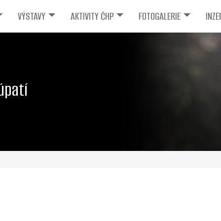
VÝSTAVY
AKTIVITY ČHP
FOTOGALERIE
INZE
úpatí