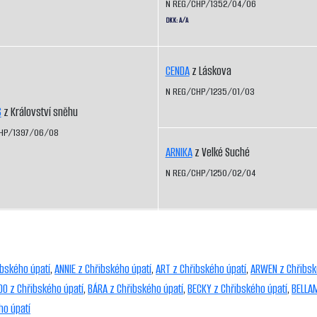
N REG/CHP/1352/04/06
DKK: A/A
CENDA
z Láskova
N REG/CHP/1235/01/03
S
z Království sněhu
HP/1397/06/08
ARNIKA
z Velké Suché
N REG/CHP/1250/02/04
bského úpatí
,
ANNIE z Chřibského úpatí
,
ART z Chřibského úpatí
,
ARWEN z Chřibsk
OO z Chřibského úpatí
,
BÁRA z Chřibského úpatí
,
BECKY z Chřibského úpatí
,
BELLAM
ho úpatí