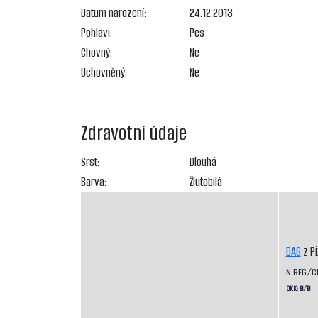
Datum narození:
24.12.2013
Pohlaví:
Pes
Chovný:
Ne
Uchovněný:
Ne
Zdravotní údaje
Srst:
Dlouhá
Barva:
Žlutobílá
DAG
z P
N REG/C
DKK: B/B