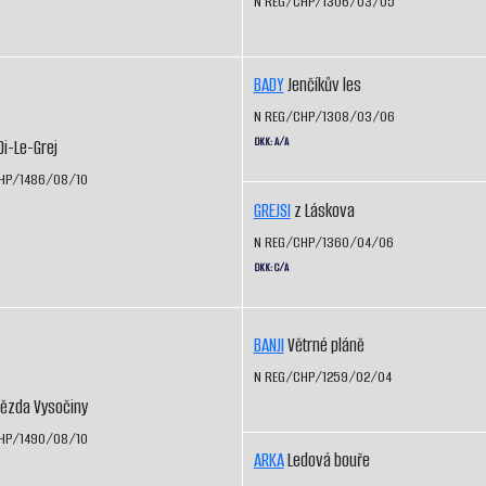
N REG/CHP/1306/03/05
BADY
Jenčíkův les
N REG/CHP/1308/03/06
DKK: A/A
i-Le-Grej
HP/1486/08/10
GREJSI
z Láskova
N REG/CHP/1360/04/06
DKK: C/A
BANJI
Větrné pláně
N REG/CHP/1259/02/04
ězda Vysočiny
HP/1490/08/10
ARKA
Ledová bouře