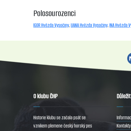
Polosourozenci
IGOR Hvězda Vysočiny
,
IJANA Hvězda Vysočiny
,
INA Hvězda V
O klubu ČHP
Důleži
Historie klubu se začala psát se
Informac
vznikem plemene český horský pes
Kontakty