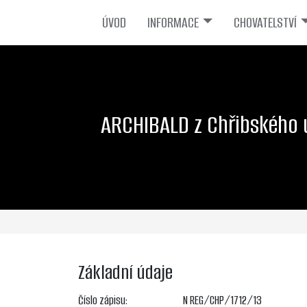
ÚVOD
INFORMACE
CHOVATELSTVÍ
ARCHIBALD z Chřibského 
Základní údaje
Číslo zápisu:
N REG/CHP/1712/13