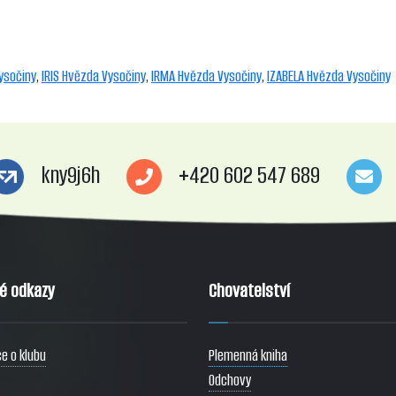
ysočiny
,
IRIS Hvězda Vysočiny
,
IRMA Hvězda Vysočiny
,
IZABELA Hvězda Vysočiny
kny9j6h
+420 602 547 689
té odkazy
Chovatelství
e o klubu
Plemenná kniha
Odchovy