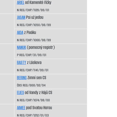
ARIEL
od Kamenité říčky
N REG/CHP/1129/99/01
JASAN
Psi už jedou
N REG/CHP/1050/98/99
AIDA
z Pixáku
N REG/CHP/1066/98/99
NANUK
(pomocný registr)
P REG/CHP/31/99/01
BASTY
z Láskova
N REG/CHP/1141/99/01
BERING
Zimní sen CS
ČKS REG/668/92/94
ELIES
od Vandy z Hájů CS
N REG/CHP/1074/98/00
AIMEE
pod Svatou Horou
N REG/CHP/1212/01/03