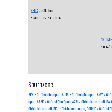
BELLA
ze Skuhře
N REG/CHP/1549/10/12
ARTEMI
N REG/C
Sourozenci
AKY z Chřibského úpatí
,
ALLIS z Chřibského úpatí
,
AMY z Chři
úpatí
,
AZAK z Chřibského úpatí
,
AZZI z Chřibského úpatí
,
BAL
Chřibského úpatí
,
BIBI z Chřibského úpatí
,
BONNIE z Chřibské