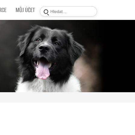
RCE
MŮJ ÚČET