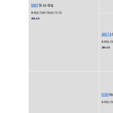
BARY
Di-Le-Grej
N REG/CHP/1593/11/13
DKK: A/A
ARLETA
D
N REG/C
DKK: A/A
ELVIS
Hv
N REG/C