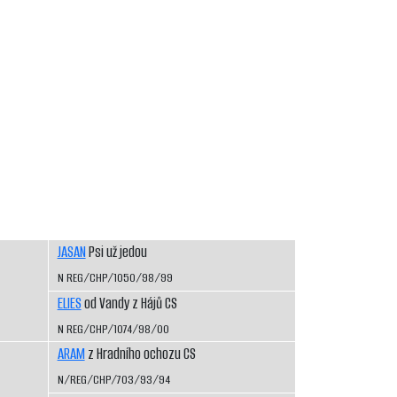
JASAN
Psi už jedou
N REG/CHP/1050/98/99
ELIES
od Vandy z Hájů CS
N REG/CHP/1074/98/00
ARAM
z Hradního ochozu CS
N/REG/CHP/703/93/94