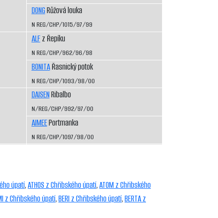
DONG
Růžová louka
N REG/CHP/1015/97/99
ALF
z Řepíku
N REG/CHP/962/96/98
BONITA
Řasnický potok
N REG/CHP/1093/98/00
DAISEN
Ribalbo
N/REG/CHP/992/97/00
AIMEE
Portmanka
N REG/CHP/1097/98/00
ého úpatí
,
ATHOS z Chřibského úpatí
,
ATOM z Chřibského
I z Chřibského úpatí
,
BERI z Chřibského úpatí
,
BERTA z