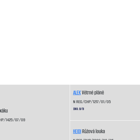
ALEK
Větrné pláně
N REG/CHP/1217/01/05
DKK: B/B
ixáku
HP/1425/07/09
HEIDI
Růžová louka