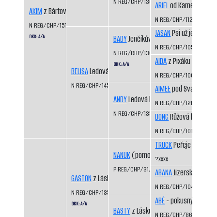
N REG/CHP/1306/03/05
ARIEL
od Kamenité říčk
AKIM
z Bártova háje
N REG/CHP/1129/99/01
N REG/CHP/1512/09/11
JASAN
Psi už jedou
DKK: A/A
BADY
Jenčíkův les
N REG/CHP/1050/98/9
N REG/CHP/1308/03/06
AIDA
z Pixáku
DKK: A/A
BELISA
Ledová bouře
N REG/CHP/1066/98/9
N REG/CHP/1453/07/09
AIMEE
pod Svatou Hor
ANDY
Ledová bouře
N REG/CHP/1212/01/03
N REG/CHP/1350/04/06
DONG
Růžová louka
N REG/CHP/1015/97/99
TRUCK
Peřeje CS
NANUK
(pomocný registr)
?xxxx
P REG/CHP/31/99/01
ABANA
Jizerskohorská 
GASTON
z Láskova
N REG/CHP/1044/97/99
N REG/CHP/1354/04/06
ABÉ
- pokusný vrh
DKK: A/A
BASTY
z Láskova
N REG/CHP/866/93/95