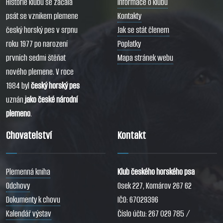
Historie klubu se začala
Informace o klubu
psát se vznikem plemene
Kontakty
český horský pes v srpnu
Jak se stát členem
roku 1977 po narození
Poplatky
prvních sedmi štěňat
Mapa stránek webu
nového plemene. V roce
1984 byl
český horský pes
uznán
jako české národní
plemeno
.
Chovatelství
Kontakt
Plemenná kniha
Klub českého horského psa
Odchovy
Osek 227, Komárov 267 62
Dokumenty k chovu
IČO: 67029396
Kalendář výstav
Číslo účtu: 267 029 785 /