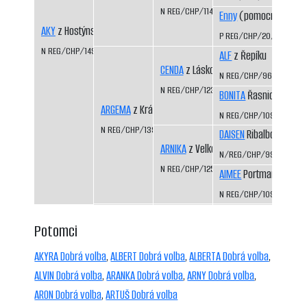
N REG/CHP/1141/99/01
Enny
(pomocný regist
AKY
z Hostýnského trailu
P REG/CHP/20/95/97
N REG/CHP/1498/09/12
ALF
z Řepíku
CENDA
z Láskova
N REG/CHP/962/96/98
N REG/CHP/1235/01/03
BONITA
Řasnický potok
ARGEMA
z Království sněhu
N REG/CHP/1093/98/0
N REG/CHP/1394/06/08
DAISEN
Ribalbo
ARNIKA
z Velké Suché
N/REG/CHP/992/97/00
N REG/CHP/1250/02/04
AIMEE
Portmanka
N REG/CHP/1097/98/0
Potomci
AKYRA Dobrá volba
,
ALBERT Dobrá volba
,
ALBERTA Dobrá volba
,
ALVIN Dobrá volba
,
ARANKA Dobrá volba
,
ARNY Dobrá volba
,
ARON Dobrá volba
,
ARTUŠ Dobrá volba