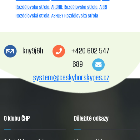
Rozdělovská střela
,
ARCHIE Rozdělovská střela
,
ARRI
Rozdělovská střela
,
ASHLEY Rozdělovská střela
kny9j6h
+420 602 547
689
system@ceskyhorskypes.cz
O klubu ČHP
Důležité odkazy