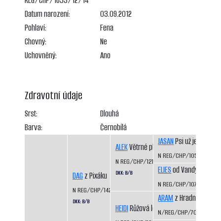
REG/CHP/1653/12/14
Datum narození:
03.09.2012
Pohlaví:
Fena
Chovný:
Ne
Uchovněný:
Ano
Zdravotní údaje
Srst:
Dlouhá
Barva:
Černobílá
JASAN
Psi už jedou
ALEK
Větrné pláně
N REG/CHP/1050/98/9
N REG/CHP/1217/01/05
ELIES
od Vandy z Hájů 
DKK: B/B
DAG
z Pixáku
N REG/CHP/1074/98/00
N REG/CHP/1425/07/09
ARAM
z Hradního ocho
DKK: B/B
HEIDI
Růžová louka
N/REG/CHP/703/93/94