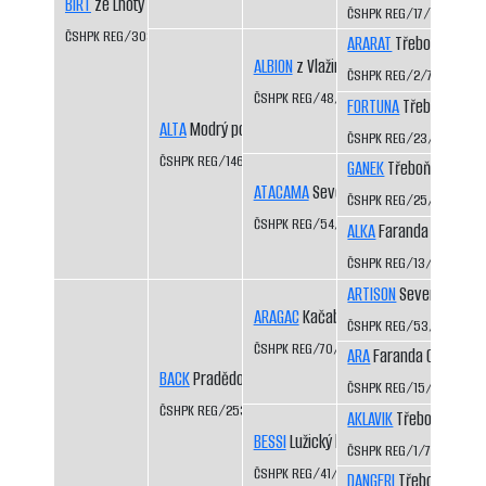
BIRT
ze Lhoty CS
ČSHPK REG/17/81
ČSHPK REG/303/88/91
ARARAT
Třeboň-Kopeč
ALBION
z Vlažinky CS
ČSHPK REG/2/77
ČSHPK REG/48/83
FORTUNA
Třeboň-Kope
ALTA
Modrý potok CS
ČSHPK REG/23/81
ČSHPK REG/146/85/88
GANEK
Třeboň-Kopeče
ATACAMA
Severní vítr CS
ČSHPK REG/25/82
ČSHPK REG/54/83/87
ALKA
Faranda CS
ČSHPK REG/13/81
ARTISON
Severní vítr C
ARAGAC
Kačabka CS
ČSHPK REG/53/83
ČSHPK REG/70/84
ARA
Faranda CS
BACK
Pradědova louka CS
ČSHPK REG/15/81
ČSHPK REG/253/88
AKLAVIK
Třeboň-Kopeč
BESSI
Lužický hvozd CS
ČSHPK REG/1/77
ČSHPK REG/41/84
DANGERI
Třeboň-Kopeč