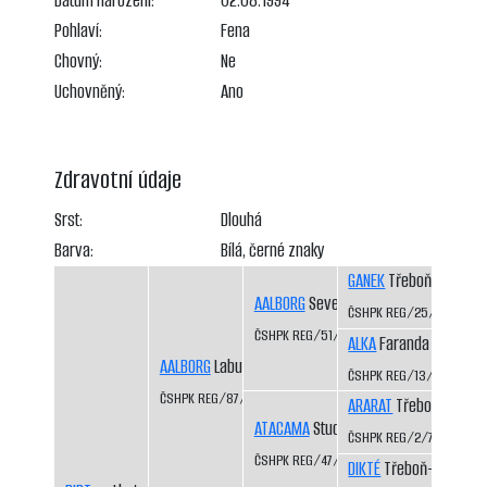
Datum narození:
02.08.1994
Pohlaví:
Fena
Chovný:
Ne
Uchovněný:
Ano
Zdravotní údaje
Srst:
Dlouhá
Barva:
Bílá, černé znaky
GANEK
Třeboň-Kopeče
AALBORG
Severní vítr CS
ČSHPK REG/25/82
ČSHPK REG/51/83
ALKA
Faranda CS
AALBORG
Labutí řeka CS
ČSHPK REG/13/81
ČSHPK REG/87/84
ARARAT
Třeboň-Kopeč
ATACAMA
Studená Javořice
ČSHPK REG/2/77
ČSHPK REG/47/83
DIKTÉ
Třeboň-Kopeček