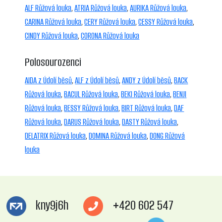
ALF Růžová louka
,
ATRIA Růžová louka
,
AURIKA Růžová louka
,
CARINA Růžová louka
,
CERY Růžová louka
,
CESSY Růžová louka
,
CINDY Růžová louka
,
CORONA Růžová louka
Polosourozenci
AIDA z Údolí běsů
,
ALF z Údolí běsů
,
ANDY z Údolí běsů
,
BACK
Růžová louka
,
BACUL Růžová louka
,
BEKI Růžová louka
,
BENJI
Růžová louka
,
BESSY Růžová louka
,
BIRT Růžová louka
,
DAF
Růžová louka
,
DARUS Růžová louka
,
DASTY Růžová louka
,
DELATRIX Růžová louka
,
DOMINA Růžová louka
,
DONG Růžová
louka
kny9j6h
+420 602 547