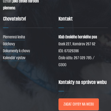
uznán
jako české národní
plemeno
.
Chovatelství
Kontakt
Plemenná kniha
Klub českého horského psa
Odchovy
Osek 227, Komárov 267 62
Dokumenty k chovu
IČO: 67029396
Kalendář výstav
Číslo účtu: 267 029 785 /
0300
Kontakty na správce webu
ZADAT CHYBY NA WEBU