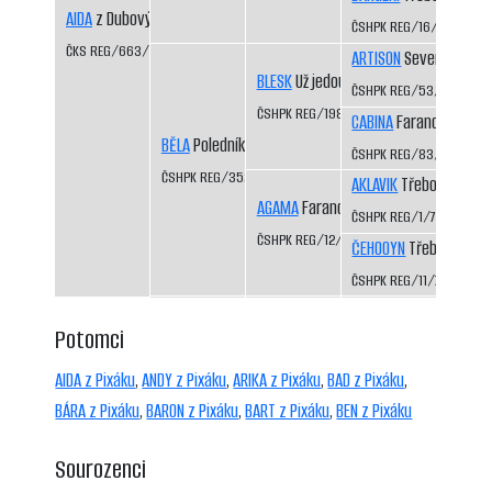
AIDA
z Dubových pasek CS
ČSHPK REG/16/81
ČKS REG/663/92/94
ARTISON
Severní vítr C
BLESK
Už jedou CS
ČSHPK REG/53/83
ČSHPK REG/198/87
CABINA
Faranda CS
BĚLA
Poledník CS
ČSHPK REG/83/84
ČSHPK REG/352/89
AKLAVIK
Třeboň-Kopeč
AGAMA
Faranda CS
ČSHPK REG/1/77
ČSHPK REG/12/81
ČEHOOYN
Třeboň-Kope
ČSHPK REG/11/79
Potomci
AIDA z Pixáku
,
ANDY z Pixáku
,
ARIKA z Pixáku
,
BAD z Pixáku
,
BÁRA z Pixáku
,
BARON z Pixáku
,
BART z Pixáku
,
BEN z Pixáku
Sourozenci