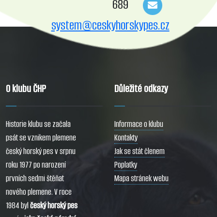
689
system@ceskyhorskypes.cz
O klubu ČHP
Důležité odkazy
Historie klubu se začala
Informace o klubu
psát se vznikem plemene
Kontakty
český horský pes v srpnu
Jak se stát členem
roku 1977 po narození
Poplatky
prvních sedmi štěňat
Mapa stránek webu
nového plemene. V roce
1984 byl
český horský pes