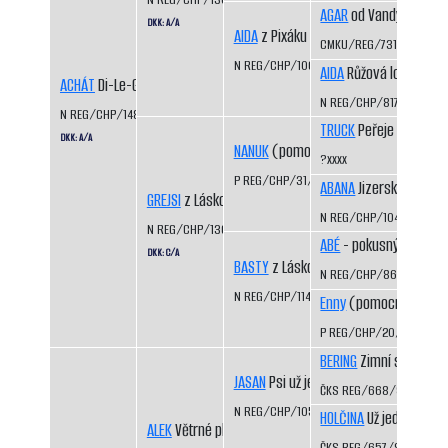
AGAR
od Vandy z Hájů 
DKK: A/A
AIDA
z Pixáku
CMKU/REG/731/93/95
N REG/CHP/1066/98/99
AIDA
Růžová louka
ACHÁT
Di-Le-Grej
N REG/CHP/817/94/96
N REG/CHP/1483/08/10
TRUCK
Peřeje CS
DKK: A/A
NANUK
(pomocný registr)
?xxxx
P REG/CHP/31/99/01
ABANA
Jizerskohorská 
GREJSI
z Láskova
N REG/CHP/1044/97/99
N REG/CHP/1360/04/06
ABÉ
- pokusný vrh
DKK: C/A
BASTY
z Láskova
N REG/CHP/866/93/95
N REG/CHP/1141/99/01
Enny
(pomocný regist
P REG/CHP/20/95/97
BERING
Zimní sen CS
JASAN
Psi už jedou
ČKS REG/668/92/94
N REG/CHP/1050/98/99
HOLČINA
Už jedou CS
ALEK
Větrné pláně
ČKS REG/657/92/93