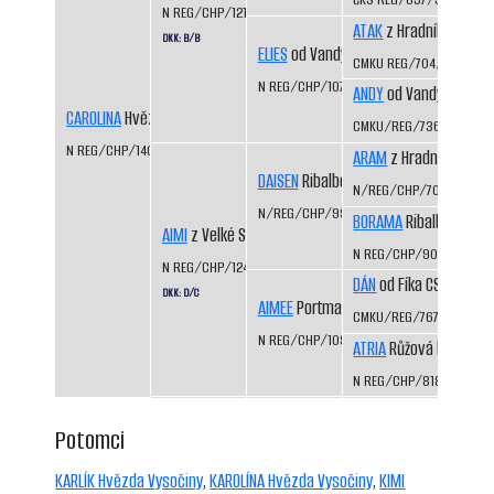
N REG/CHP/1217/01/05
ATAK
z Hradního ochoz
DKK: B/B
ELIES
od Vandy z Hájů CS
CMKU REG/704/93/95
N REG/CHP/1074/98/00
ANDY
od Vandy z Hájů 
CAROLINA
Hvězda Vysočiny
CMKU/REG/736/93/95
N REG/CHP/1407/07/09
ARAM
z Hradního ocho
DAISEN
Ribalbo
N/REG/CHP/703/93/94
N/REG/CHP/992/97/00
BORAMA
Ribalbo
AIMI
z Velké Suché
N REG/CHP/903/95/96
N REG/CHP/1249/02/04
DÁN
od Fíka CS
DKK: D/C
AIMEE
Portmanka
CMKU/REG/767/93/98
N REG/CHP/1097/98/00
ATRIA
Růžová louka
N REG/CHP/818/94/98
Potomci
KARLÍK Hvězda Vysočiny
,
KAROLÍNA Hvězda Vysočiny
,
KIMI