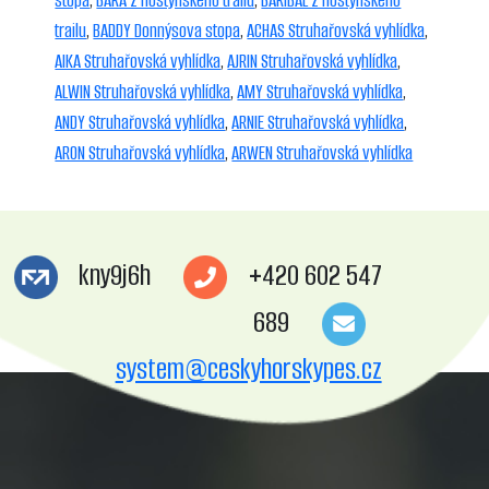
stopa
,
BÁRA z Hostýnského trailu
,
BARIBAL z Hostýnského
trailu
,
BADDY Donnýsova stopa
,
ACHAS Struhařovská vyhlídka
,
AIKA Struhařovská vyhlídka
,
AJRIN Struhařovská vyhlídka
,
ALWIN Struhařovská vyhlídka
,
AMY Struhařovská vyhlídka
,
ANDY Struhařovská vyhlídka
,
ARNIE Struhařovská vyhlídka
,
ARON Struhařovská vyhlídka
,
ARWEN Struhařovská vyhlídka
kny9j6h
+420 602 547
689
system@ceskyhorskypes.cz