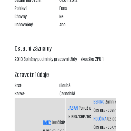
Datum narození:
01.04.2012
Pohlaví:
Fena
Chovný:
Ne
Uchovněný:
Ano
Ostatní záznamy
2013 Splněny podmínky pracovní třídy - zkouška ZPU 1
Zdravotní údaje
Srst:
Dlouhá
Barva:
Černobílá
BERING
Zimní sen CS
JASAN
Psi už jedou
ČKS REG/668/92/94
N REG/CHP/1050/98/99
HOLČINA
Už jedou CS
BADY
Jenčíkův les
ČKS REG/657/92/93
N REG/CHP/1308/03/06