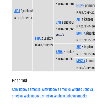
N REG/CHP/1141/99/01
Enny
(pomocný regist
AIRA
Rychlá stopa
P REG/CHP/20/95/97
N REG/CHP/1435/07/09
ALF
z Řepíku
CAN
z Láskova
N REG/CHP/962/96/98
N REG/CHP/1233/01/03
BONITA
Řasnický potok
DKK: A/A
FÍNA
z Láskova
N REG/CHP/1093/98/0
N REG/CHP/1325/03/05
ALF
z Řepíku
AZRA
z Láskova
N REG/CHP/962/96/98
N REG/CHP/1085/98/00
MEGGY
(pomocný regi
P REG/CHP/19/95/97
Potomci
Abby Bobova smečka
,
Aimy Bobova smečka
,
Alfonso Bobova
smečka
,
Alois Bobova smečka
,
Anabela Bobova smečka