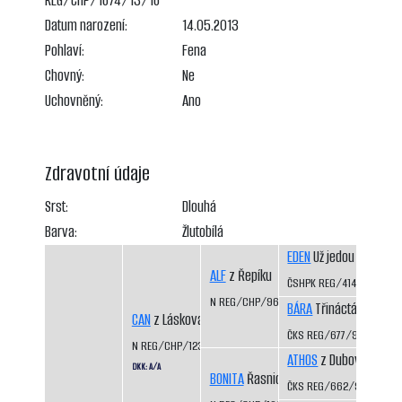
REG/CHP/1674/13/16
Datum narození:
14.05.2013
Pohlaví:
Fena
Chovný:
Ne
Uchovněný:
Ano
Zdravotní údaje
Srst:
Dlouhá
Barva:
Žlutobílá
EDEN
Už jedou CS
ALF
z Řepíku
ČSHPK REG/414/89
N REG/CHP/962/96/98
BÁRA
Třináctá míle CS
CAN
z Láskova
ČKS REG/677/92/94
N REG/CHP/1233/01/03
ATHOS
z Dubových pas
DKK: A/A
BONITA
Řasnický potok
ČKS REG/662/92/94