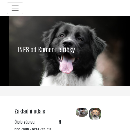
INES od Kamenité říčky
Základní údaje
Číslo zápisu:
N