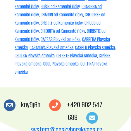
Kamenité říčky
,
HOŠÍK od Kamenité říčky
,
CHARISSA od
Kamenité říčky
,
CHÁRON od Kamenité říčky
,
CHEROKEE od
Kamenité říčky
,
CHERRY od Kamenité říčky
,
CHICCO od
Kamenité říčky
,
CHIQUITA od Kamenité říčky
,
CHRISTIE od
Kamenité říčky
,
CAESAR Plavská smečka
,
CARRERA Plavská
smečka
,
CASANOVA Plavská smečka
,
CASPER Plavská smečka
,
CECILKA Plavská smečka
,
CELESTE Plavská smečka
,
CIPÍSEK
Plavská smečka
,
COOL Plavská smečka
,
CORTINA Plavská
smečka
kny9j6h
+420 602 547
689
system@ceskyhorskypes.cz