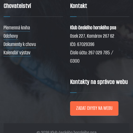
Chovatelství
Kontakt
Plemenná kniha
Klub českého horského psa
Odchovy
Osek 227, Komárov 267 62
Dokumenty k chovu
IČO: 67029396
Kalendář výstav
Číslo účtu: 267 029 785 /
0300
Kontakty na správce webu
ZADAT CHYBY NA WEBU
© 2026 Klub českého horského psa