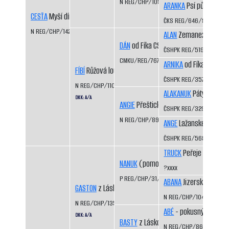
N REG/CHP/1093/98/00
ARANKA
Psí půle CS
CESŤA
Myší díra
ČKS REG/646/92/94
N REG/CHP/1423/07/08
ALAN
Zemanex CS
DÁN
od Fíka CS
ČSHPK REG/519/91
CMKU/REG/767/93/98
ARNIKA
od Fíka CS
FÍBÍ
Růžová louka
ČSHPK REG/357/89
N REG/CHP/1109/99/01
ALAKANUK
Pátý dráp CS
DKK: A/A
ANGIE
Přeštická luka
ČSHPK REG/329/88/91
N REG/CHP/894/95/96
ANGE
Lažanské údolí C
ČSHPK REG/568/91/95
TRUCK
Peřeje CS
NANUK
(pomocný registr)
?xxxx
P REG/CHP/31/99/01
ABANA
Jizerskohorská 
GASTON
z Láskova
N REG/CHP/1044/97/99
N REG/CHP/1354/04/06
ABÉ
- pokusný vrh
DKK: A/A
BASTY
z Láskova
N REG/CHP/866/93/95