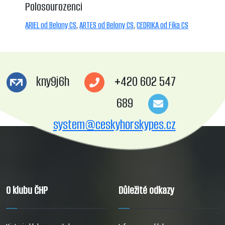
Polosourozenci
ARIEL od Belony CS
,
ARTES od Belony CS
,
CEDRIKA od Fíka CS
kny9j6h
+420 602 547
689
system@ceskyhorskypes.cz
O klubu ČHP
Důležité odkazy