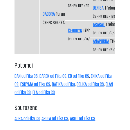
ČSHPK REG/25/82
DENISA
Třeboň-Kopeče
CÁCORA
Faranda CS
ČSHPK REG/18a/81
ČSHPK REG/84/84
ARARAT
Třeboň-Kopeč
ČEHOOYN
Třeboň-Kopeček CS
ČSHPK REG/2/77
ČSHPK REG/11/79
ANAPURNA
Třeboň-Kop
ČSHPK REG/6/77
Potomci
DÁN od Fíka CS
,
DÁREK od Fíka CS
,
ED od Fíka CS
,
ENIKA od Fíka
CS
,
ESKYMA od Fíka CS
,
BATIKA od Fíka
,
DELIKA od Fíka CS
,
ELÁN
od Fíka CS
,
ELA od Fíka CS
Sourozenci
ADRA od Fíka CS
,
APOLA od Fíka CS
,
ARIEL od Fíka CS