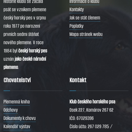
Historie klubu se začala
Informace o klubu
psát se vznikem plemene
Kontakty
český horský pes v srpnu
Jak se stát členem
roku 1977 po narození
Poplatky
prvních sedmi štěňat
Mapa stránek webu
nového plemene. V roce
1984 byl
český horský pes
uznán
jako české národní
plemeno
.
Chovatelství
Kontakt
Plemenná kniha
Klub českého horského psa
Odchovy
Osek 227, Komárov 267 62
Dokumenty k chovu
IČO: 67029396
Kalendář výstav
Číslo účtu: 267 029 785 /