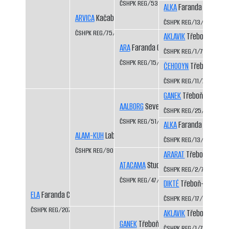
ČSHPK REG/53/83
ALKA
Faranda CS
ARVICA
Kačabka CS
ČSHPK REG/13/81
ČSHPK REG/75/84
AKLAVIK
Třeboň-Kopeč
ARA
Faranda CS
ČSHPK REG/1/77
ČSHPK REG/15/81
ČEHOOYN
Třeboň-Kope
ČSHPK REG/11/79
GANEK
Třeboň-Kopeče
AALBORG
Severní vítr CS
ČSHPK REG/25/82
ČSHPK REG/51/83
ALKA
Faranda CS
ALAM-KUH
Labutí řeka CS
ČSHPK REG/13/81
ČSHPK REG/90/84/86
ARARAT
Třeboň-Kopeč
ATACAMA
Studená Javořice
ČSHPK REG/2/77
ČSHPK REG/47/83
DIKTÉ
Třeboň-Kopeček
ELA
Faranda CS
ČSHPK REG/17/81
ČSHPK REG/207/87
AKLAVIK
Třeboň-Kopeč
GANEK
Třeboň-Kopeček CS
ČSHPK REG/1/77