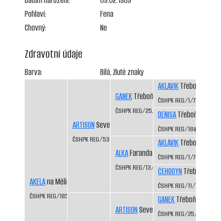
Datum narození:
09.02.1989
Pohlaví:
Fena
Chovný:
Ne
Zdravotní údaje
Barva:
Bílá, žluté znaky
AKLAVIK
Třeboň-Kopeč
GANEK
Třeboň-Kopeček CS
ČSHPK REG/1/77
ČSHPK REG/25/82
DENISA
Třeboň-Kopeče
ARTISON
Severní vítr CS
ČSHPK REG/18a/81
ČSHPK REG/53/83
AKLAVIK
Třeboň-Kopeč
ALKA
Faranda CS
ČSHPK REG/1/77
ČSHPK REG/13/81
ČEHOOYN
Třeboň-Kope
AKELA
na Mělích CS
ČSHPK REG/11/79
ČSHPK REG/185/86
GANEK
Třeboň-Kopeče
ARTISON
Severní vítr CS
ČSHPK REG/25/82