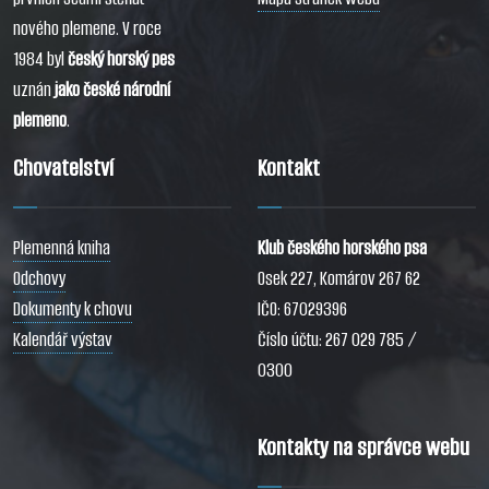
nového plemene. V roce
1984 byl
český horský pes
uznán
jako české národní
plemeno
.
Chovatelství
Kontakt
Plemenná kniha
Klub českého horského psa
Odchovy
Osek 227, Komárov 267 62
Dokumenty k chovu
IČO: 67029396
Kalendář výstav
Číslo účtu: 267 029 785 /
0300
Kontakty na správce webu