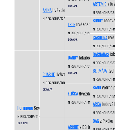
ARTEMIS
z Království 
DKK: A/A
ANINA
Hvězda nad Sázavou
N REG/CHP/1397/06/0
N REG/CHP/1728/14/15
BONDY
Ledová bouře
FREN
Hvězda Vysočiny
N REG/CHP/1451/07/09
N REG/CHP/1535/10/11
CAROLINA
Hvězda Vyso
DKK: C/A
N REG/CHP/1407/07/09
BARNABÁŠ
Jakubská hú
DANDY
Jakubská húrka
N REG/CHP/1370/05/07
N REG/CHP/1554/11/12
BERMÁJA
Rychlá stopa
DKK: A/A
CHARLIE
Hvězda Vysočiny
N REG/CHP/1480/08/10
N REG/CHP/1692/13/14
BANJI
Větrné pláně
DKK: A/A
ELIŠKA
Hvězda Vysočiny
N REG/CHP/1259/02/04
N REG/CHP/1494/08/10
ARKA
Ledová bouře
Hermiona
Severozápadní cesta
N REG/CHP/1352/04/0
N REG/CHP/2147/19/21
DAG
z Pixáku
DKK: B/B
ARCHIE
z Bártova háje
N REG/CHP/1425/07/09