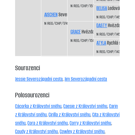
N REG/CHP/1515/09/11
BELISA
Ledová bouře
AISCHEN
Severozápadní cesta
N REG/CHP/1453/07/09
N REG/CHP/1748/14/16
DASTY
Hvězda Vysočin
GRACE
Hvězda Vysočiny
N REG/CHP/1459/07/10
N REG/CHP/1585/11/13
ATYLA
Rychlá stopa
N REG/CHP/1437/07/10
Sourozenci
Jessie Severozápadní cesta
,
Jim Severozápadní cesta
Polosourozenci
Cácorka z Království sněhu
,
Caesie z Království sněhu
,
Carin
z Království sněhu
,
Cirilla z Království sněhu
,
Cita z Království
sněhu
,
Cora z Království sněhu
,
Corry z Království sněhu
,
Coudy z Království sněhu
,
Cowley z Království sněhu
,