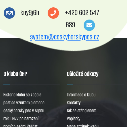
kny9j6h
+420 602 547
689
system@ceskyhorskypes.cz
O klubu ČHP
Důležité odkazy
Historie klubu se začala
Informace o klubu
psát se vznikem plemene
Kontakty
český horský pes v srpnu
Jak se stát členem
roku 1977 po narození
Poplatky
prvních sedmi štěňat
Mapa stránek webu