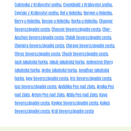
Cukřenka z Království sněhu
,
Cventibold z Království sněhu
,
Cyprián z Království sněhu
,
Bel u Holečku
,
Bergen u Holečku
,
Berry u Holečku
,
Bessie u Holečku
,
Borka u Holečku
,
Chasper
Severozápadní cesta
,
Chassie Severozápadní cesta
,
Cher-
Aischen Severozápadní cesta
,
Chilali Severozápadní cesta
,
Chiméra Severozápadní cesta
,
Chiraya Severozápadní cesta
,
Chros Severozápadní cesta
,
Chuck Severozápadní cesta
,
Jack Jakubská húrka
,
Jakub Jakubská húrka
,
Jedinečná Shery
Jakubská húrka
,
Jimbo Jakubská húrka
,
Jonathan Jakubská
húrka
,
Iggy Severozápadní cesta
,
Iris Severozápadní cesta
,
Isis Severozápadní cesta
,
Andělika Pes nad zlato
,
Arnika Pes
nad zlato
,
Artem Pes nad zlato
,
Attila Pes nad zlato
,
Kaya
Severozápadní cesta
,
Kaylee Severozápadní cesta
,
Kokeš
Severozápadní cesta
,
Král Severozápadní cesta