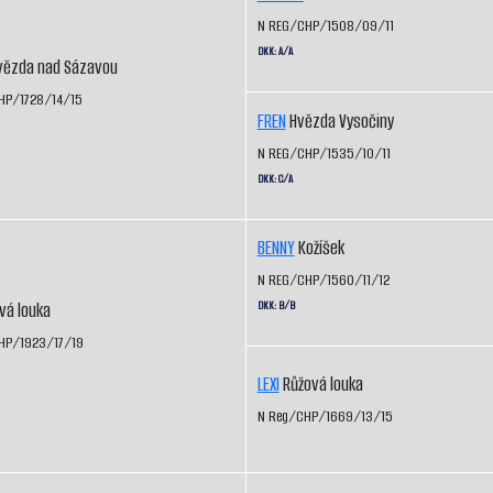
N REG/CHP/1508/09/11
DKK: A/A
ězda nad Sázavou
HP/1728/14/15
FREN
Hvězda Vysočiny
N REG/CHP/1535/10/11
DKK: C/A
BENNY
Kožíšek
N REG/CHP/1560/11/12
DKK: B/B
vá louka
HP/1923/17/19
LEXI
Růžová louka
N Reg/CHP/1669/13/15