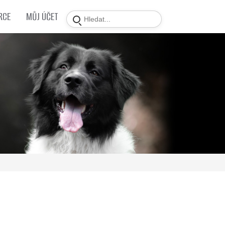
RCE
MŮJ ÚČET