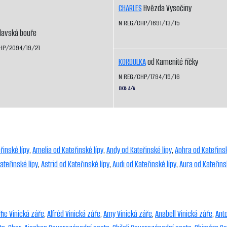
CHARLES
Hvězda Vysočiny
N REG/CHP/1691/13/15
lavská bouře
HP/2094/19/21
KORDULKA
od Kamenité říčky
N REG/CHP/1794/15/16
DKK: A/A
řinské lípy
,
Amelia od Kateřinské lípy
,
Andy od Kateřinské lípy
,
Aphra od Kateřinsk
ateřinské lípy
,
Astrid od Kateřinské lípy
,
Audi od Kateřinské lípy
,
Aura od Kateřins
lfie Vinická záře
,
Alfréd Vinická záře
,
Amy Vinická záře
,
Anabell Vinická záře
,
Ant