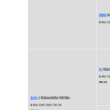
ANINA
Hv
N REG/C
Ori
Růžo
N REG/C
DKK: A/A
Arlen
z Klobouckého Větřáku
N REG/CHP/2357/22/24