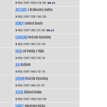
N REG/CHP/1354/04/06
DKK: A/A
ARTEMIS
z Království sněhu
N REG/CHP/1397/06/08
BONDY
Ledová bouře
N REG/CHP/1451/07/09
DKK: C/C
CAROLINA
Hvězda Vysočiny
N REG/CHP/1407/07/09
HUGO
od Vandy z Hájů
N REG/CHP/1470/08/10
AJA
Kožíšek
N REG/CHP/1409/07/10
DORIAN
Hvězda Vysočiny
N REG/CHP/1461/07/10
JESSIE
Růžová louka
N REG/CHP/1403/06/08
DANDY
Jakubská húrka