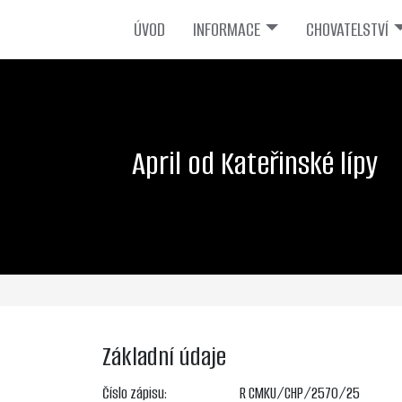
ÚVOD
INFORMACE
CHOVATELSTVÍ
April od Kateřinské lípy
Základní údaje
Číslo zápisu:
R CMKU/CHP/2570/25