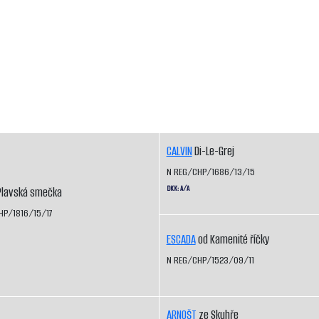
CALVIN
Di-Le-Grej
N REG/CHP/1686/13/15
DKK: A/A
lavská smečka
HP/1816/15/17
ESCADA
od Kamenité říčky
N REG/CHP/1523/09/11
ARNOŠT
ze Skuhře