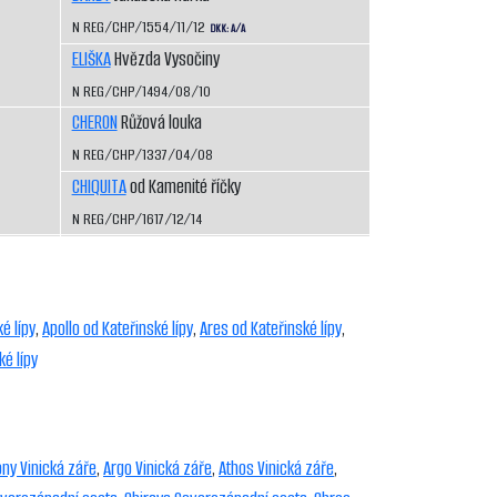
N REG/CHP/1554/11/12
DKK: A/A
ELIŠKA
Hvězda Vysočiny
N REG/CHP/1494/08/10
CHERON
Růžová louka
N REG/CHP/1337/04/08
CHIQUITA
od Kamenité říčky
N REG/CHP/1617/12/14
é lípy
,
Apollo od Kateřinské lípy
,
Ares od Kateřinské lípy
,
ké lípy
ony Vinická záře
,
Argo Vinická záře
,
Athos Vinická záře
,