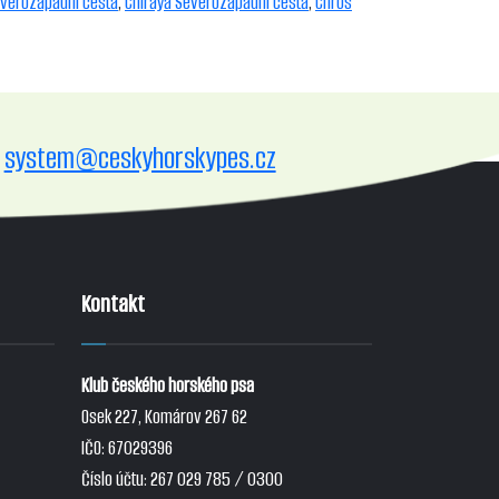
verozápadní cesta
,
Chiraya Severozápadní cesta
,
Chros
system@ceskyhorskypes.cz
Kontakt
Klub českého horského psa
Osek 227, Komárov 267 62
IČO: 67029396
Číslo účtu: 267 029 785 / 0300