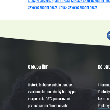
Chasper Severozápadní cesta
,
Chassie Severozápadní ces
Severozápadní cesta
,
Chuck Severozápadní cesta
O klubu ČHP
Důleži
Historie klubu se začala psát se
Informac
vznikem plemene český horský pes
Kontakty
v srpnu roku 1977 po narození
Jak se s
prvních sedmi štěňat nového
Poplatky