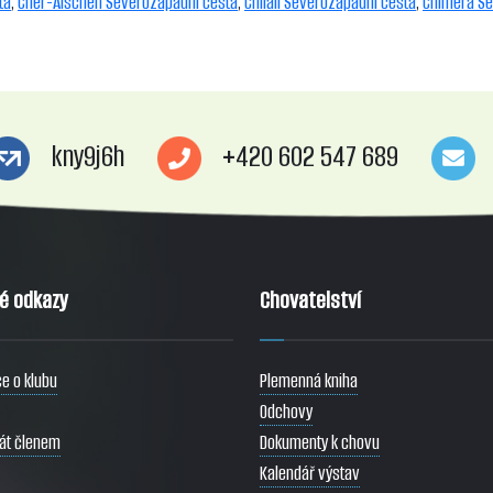
ta
,
Cher-Aischen Severozápadní cesta
,
Chilali Severozápadní cesta
,
Chiméra Se
kny9j6h
+420 602 547 689
té odkazy
Chovatelství
e o klubu
Plemenná kniha
Odchovy
tát členem
Dokumenty k chovu
Kalendář výstav