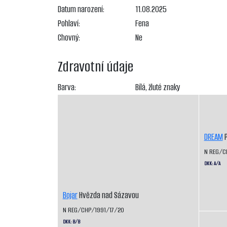
Datum narození:
11.08.2025
Pohlaví:
Fena
Chovný:
Ne
Zdravotní údaje
Barva:
Bílá, žluté znaky
DREAM
P
N REG/C
DKK: A/A
Bojar
Hvězda nad Sázavou
N REG/CHP/1991/17/20
DKK: B/B