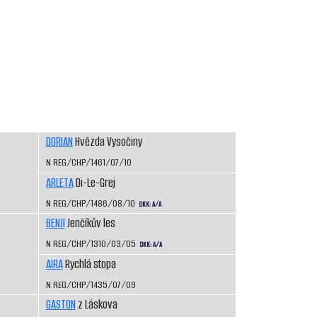
DORIAN
Hvězda Vysočiny
N REG/CHP/1461/07/10
ARLETA
Di-Le-Grej
N REG/CHP/1486/08/10
DKK: A/A
BENJI
Jenčíkův les
N REG/CHP/1310/03/05
DKK: A/A
AIRA
Rychlá stopa
N REG/CHP/1435/07/09
GASTON
z Láskova