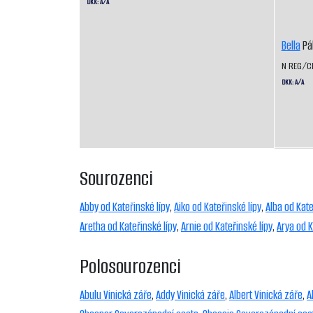
DKK: A/A
Bella
Pá
N REG/C
DKK: A/A
Sourozenci
Abby od Kateřinské lípy
,
Aiko od Kateřinské lípy
,
Alba od Kate
Aretha od Kateřinské lípy
,
Arnie od Kateřinské lípy
,
Arya od K
Polosourozenci
Abulu Vinická záře
,
Addy Vinická záře
,
Albert Vinická záře
,
A