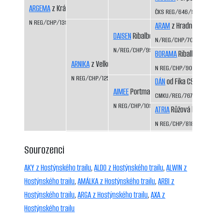
ARGEMA
z Království sněhu
ČKS REG/646/92/94
N REG/CHP/1394/06/08
ARAM
z Hradního ocho
DAISEN
Ribalbo
N/REG/CHP/703/93/94
N/REG/CHP/992/97/00
BORAMA
Ribalbo
ARNIKA
z Velké Suché
N REG/CHP/903/95/96
N REG/CHP/1250/02/04
DÁN
od Fíka CS
AIMEE
Portmanka
CMKU/REG/767/93/98
N REG/CHP/1097/98/00
ATRIA
Růžová louka
N REG/CHP/818/94/98
Sourozenci
AKY z Hostýnského trailu
,
ALDO z Hostýnského trailu
,
ALWIN z
Hostýnského trailu
,
AMÁLKA z Hostýnského trailu
,
ARBI z
Hostýnského trailu
,
ARGA z Hostýnského trailu
,
AXA z
Hostýnského trailu