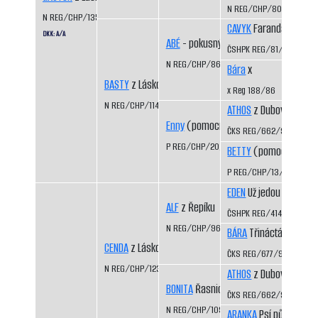
N REG/CHP/801/94/96
N REG/CHP/1354/04/06
CAVYK
Faranda CS
DKK: A/A
ABÉ
- pokusný vrh
ČSHPK REG/81/84
N REG/CHP/866/93/95
Bára
x
BASTY
z Láskova
x Reg 188/86
N REG/CHP/1141/99/01
ATHOS
z Dubových pas
Enny
(pomocný registr)
ČKS REG/662/92/94
P REG/CHP/20/95/97
BETTY
(pomocný regis
P REG/CHP/13/92/96
EDEN
Už jedou CS
ALF
z Řepíku
ČSHPK REG/414/89
N REG/CHP/962/96/98
BÁRA
Třináctá míle CS
CENDA
z Láskova
ČKS REG/677/92/94
N REG/CHP/1235/01/03
ATHOS
z Dubových pas
BONITA
Řasnický potok
ČKS REG/662/92/94
N REG/CHP/1093/98/00
ARANKA
Psí půle CS