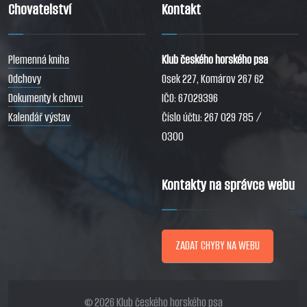
Chovatelství
Kontakt
Plemenná kniha
Klub českého horského psa
Odchovy
Osek 227, Komárov 267 62
Dokumenty k chovu
IČO: 67029396
Kalendář výstav
Číslo účtu: 267 029 785 /
0300
Kontakty na správce webu
ZADAT CHYBY NA WEBU
© 2026 Klub českého horského psa