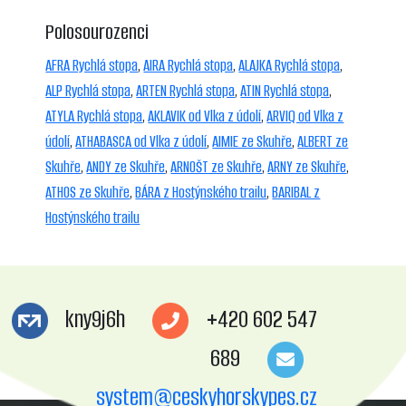
Polosourozenci
AFRA Rychlá stopa
,
AIRA Rychlá stopa
,
ALAJKA Rychlá stopa
,
ALP Rychlá stopa
,
ARTEN Rychlá stopa
,
ATIN Rychlá stopa
,
ATYLA Rychlá stopa
,
AKLAVIK od Vlka z údolí
,
ARVIQ od Vlka z
údolí
,
ATHABASCA od Vlka z údolí
,
AIMIE ze Skuhře
,
ALBERT ze
Skuhře
,
ANDY ze Skuhře
,
ARNOŠT ze Skuhře
,
ARNY ze Skuhře
,
ATHOS ze Skuhře
,
BÁRA z Hostýnského trailu
,
BARIBAL z
Hostýnského trailu
kny9j6h
+420 602 547
689
system@ceskyhorskypes.cz