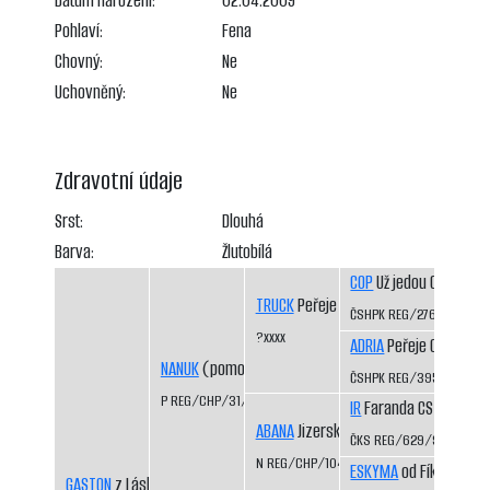
Datum narození:
02.04.2009
Pohlaví:
Fena
Chovný:
Ne
Uchovněný:
Ne
Zdravotní údaje
Srst:
Dlouhá
Barva:
Žlutobílá
COP
Už jedou CS
TRUCK
Peřeje CS
ČSHPK REG/276/88
?xxxx
ADRIA
Peřeje CS
NANUK
(pomocný registr)
ČSHPK REG/395/89
P REG/CHP/31/99/01
IR
Faranda CS
ABANA
Jizerskohorská vánice
ČKS REG/629/92/94
N REG/CHP/1044/97/99
ESKYMA
od Fíka CS
GASTON
z Láskova