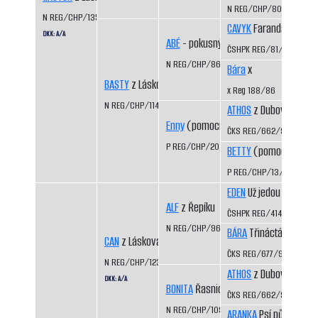
N REG/CHP/801/94/96
N REG/CHP/1354/04/06
CAVYK
Faranda CS
DKK: A/A
ABÉ
- pokusný vrh
ČSHPK REG/81/84
N REG/CHP/866/93/95
Bára
x
BASTY
z Láskova
x Reg 188/86
N REG/CHP/1141/99/01
ATHOS
z Dubových pas
Enny
(pomocný registr)
ČKS REG/662/92/94
P REG/CHP/20/95/97
BETTY
(pomocný regis
P REG/CHP/13/92/96
EDEN
Už jedou CS
ALF
z Řepíku
ČSHPK REG/414/89
N REG/CHP/962/96/98
BÁRA
Třináctá míle CS
CAN
z Láskova
ČKS REG/677/92/94
N REG/CHP/1233/01/03
ATHOS
z Dubových pas
DKK: A/A
BONITA
Řasnický potok
ČKS REG/662/92/94
N REG/CHP/1093/98/00
ARANKA
Psí půle CS