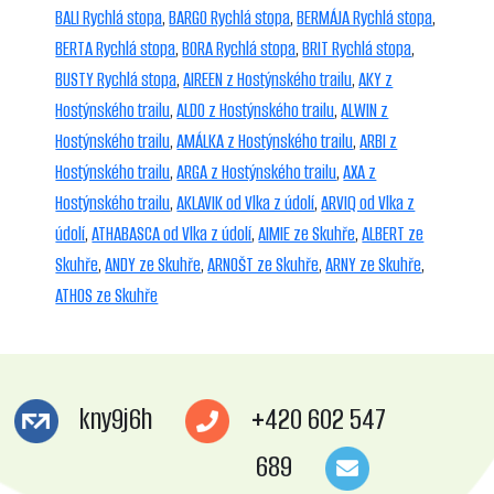
BALI Rychlá stopa
,
BARGO Rychlá stopa
,
BERMÁJA Rychlá stopa
,
BERTA Rychlá stopa
,
BORA Rychlá stopa
,
BRIT Rychlá stopa
,
BUSTY Rychlá stopa
,
AIREEN z Hostýnského trailu
,
AKY z
Hostýnského trailu
,
ALDO z Hostýnského trailu
,
ALWIN z
Hostýnského trailu
,
AMÁLKA z Hostýnského trailu
,
ARBI z
Hostýnského trailu
,
ARGA z Hostýnského trailu
,
AXA z
Hostýnského trailu
,
AKLAVIK od Vlka z údolí
,
ARVIQ od Vlka z
údolí
,
ATHABASCA od Vlka z údolí
,
AIMIE ze Skuhře
,
ALBERT ze
Skuhře
,
ANDY ze Skuhře
,
ARNOŠT ze Skuhře
,
ARNY ze Skuhře
,
ATHOS ze Skuhře
kny9j6h
+420 602 547
689