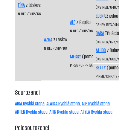
FÍNA
z Láskova
ČKS REG/646/92/94
N REG/CHP/1325/03/05
EDEN
Už jedou CS
ALF
z Řepíku
ČSHPK REG/414/89
N REG/CHP/962/96/98
BÁRA
Třináctá míle CS
AZRA
z Láskova
ČKS REG/677/92/94
N REG/CHP/1085/98/00
ATHOS
z Dubových pas
MEGGY
(pomocný registr)
ČKS REG/662/92/94
P REG/CHP/19/95/97
BETTY
(pomocný regis
P REG/CHP/13/92/96
Sourozenci
AIRA Rychlá stopa
,
ALAJKA Rychlá stopa
,
ALP Rychlá stopa
,
ARTEN Rychlá stopa
,
ATIN Rychlá stopa
,
ATYLA Rychlá stopa
Polosourozenci