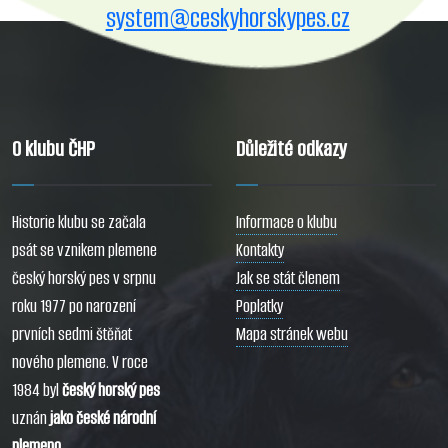
system@ceskyhorskypes.cz
O klubu ČHP
Důležité odkazy
Historie klubu se začala
Informace o klubu
psát se vznikem plemene
Kontakty
český horský pes v srpnu
Jak se stát členem
roku 1977 po narození
Poplatky
prvních sedmi štěňat
Mapa stránek webu
nového plemene. V roce
1984 byl
český horský pes
uznán
jako české národní
plemeno
.