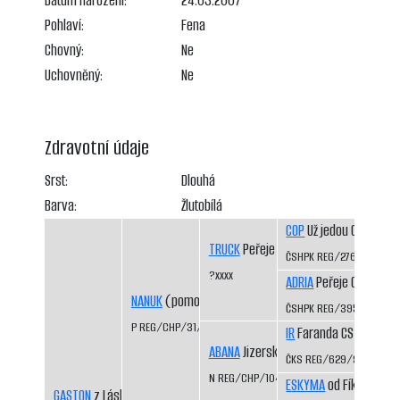
Datum narození:
24.03.2007
Pohlaví:
Fena
Chovný:
Ne
Uchovněný:
Ne
Zdravotní údaje
Srst:
Dlouhá
Barva:
Žlutobílá
COP
Už jedou CS
TRUCK
Peřeje CS
ČSHPK REG/276/88
?xxxx
ADRIA
Peřeje CS
NANUK
(pomocný registr)
ČSHPK REG/395/89
P REG/CHP/31/99/01
IR
Faranda CS
ABANA
Jizerskohorská vánice
ČKS REG/629/92/94
N REG/CHP/1044/97/99
ESKYMA
od Fíka CS
GASTON
z Láskova