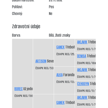
Datum narození:
26.11.1992
Pohlaví:
Pes
Chovný:
Ne
Zdravotní údaje
Barva:
Bílá, žluté znaky
AKLAVIK
Třeboň-Kopeč
GANEK
Třeboň-Kopeček CS
ČSHPK REG/1/77
ČSHPK REG/25/82
DENISA
Třeboň-Kopeče
ARTISON
Severní vítr CS
ČSHPK REG/18a/81
ČSHPK REG/53/83
AKLAVIK
Třeboň-Kopeč
ALKA
Faranda CS
ČSHPK REG/1/77
ČSHPK REG/13/81
ČEHOOYN
Třeboň-Kope
BOREC
Už jedou CS
ČSHPK REG/11/79
ČSHPK REG/199/87
AKLAVIK
Třeboň-Kopeč
GANEK
Třeboň-Kopeček CS
ČSHPK REG/1/77