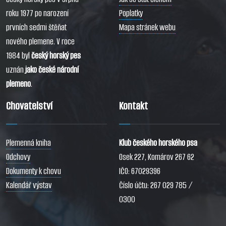
roku 1977 po narození
Poplatky
prvních sedmi štěňat
Mapa stránek webu
nového plemene. V roce
1984 byl
český horský pes
uznán
jako české národní
plemeno
.
Chovatelství
Kontakt
Plemenná kniha
Klub českého horského psa
Odchovy
Osek 227, Komárov 267 62
Dokumenty k chovu
IČO: 67029396
Kalendář výstav
Číslo účtu: 267 029 785 /
0300