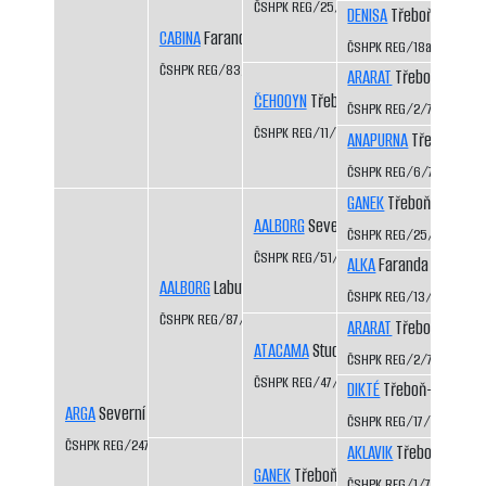
ČSHPK REG/25/82
DENISA
Třeboň-Kopeče
CABINA
Faranda CS
ČSHPK REG/18a/81
ČSHPK REG/83/84
ARARAT
Třeboň-Kopeč
ČEHOOYN
Třeboň-Kopeček CS
ČSHPK REG/2/77
ČSHPK REG/11/79
ANAPURNA
Třeboň-Kop
ČSHPK REG/6/77
GANEK
Třeboň-Kopeče
AALBORG
Severní vítr CS
ČSHPK REG/25/82
ČSHPK REG/51/83
ALKA
Faranda CS
AALBORG
Labutí řeka CS
ČSHPK REG/13/81
ČSHPK REG/87/84
ARARAT
Třeboň-Kopeč
ATACAMA
Studená Javořice
ČSHPK REG/2/77
ČSHPK REG/47/83
DIKTÉ
Třeboň-Kopeček
ARGA
Severní údolí CS
ČSHPK REG/17/81
ČSHPK REG/247/87
AKLAVIK
Třeboň-Kopeč
GANEK
Třeboň-Kopeček CS
ČSHPK REG/1/77