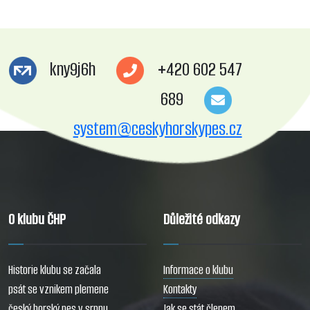
kny9j6h
+420 602 547
689
system@ceskyhorskypes.cz
O klubu ČHP
Důležité odkazy
Historie klubu se začala
Informace o klubu
psát se vznikem plemene
Kontakty
český horský pes v srpnu
Jak se stát členem