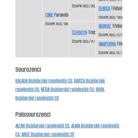
ČSHPK REG/25/82
DENISA
Třeboň-Kopeče
CÍNIE
Faranda CS
ČSHPK REG/18a/81
ČSHPK REG/86/84
ARARAT
Třeboň-Kopeč
ČEHOOYN
Třeboň-Kopeček CS
ČSHPK REG/2/77
ČSHPK REG/11/79
ANAPURNA
Třeboň-Kop
ČSHPK REG/6/77
Sourozenci
BALADA Božidarské rašeliniště CS
,
BARČA Božidarské
rašeliniště CS
,
BÉĎA Božidarské rašeliniště CS
,
BROK
Božidarské rašeliniště CS
Polosourozenci
ALFAR Božidarské rašeliniště CS
,
ALMA Božidarské rašeliniště
CS
,
ARGE Božidarské rašeliniště CS