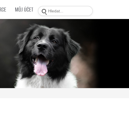
RCE
MŮJ ÚČET