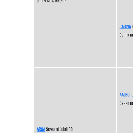
ČSHPK REG/199/87
CABINA
F
ČSHPK R
AALBOR
ČSHPK R
ARGA
Severní údolí CS