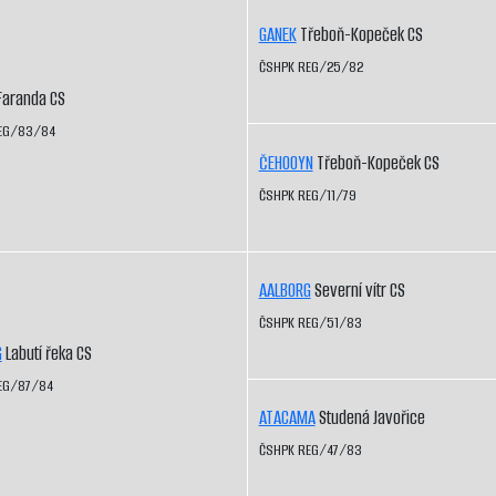
GANEK
Třeboň-Kopeček CS
ČSHPK REG/25/82
aranda CS
EG/83/84
ČEHOOYN
Třeboň-Kopeček CS
ČSHPK REG/11/79
AALBORG
Severní vítr CS
ČSHPK REG/51/83
G
Labutí řeka CS
EG/87/84
ATACAMA
Studená Javořice
ČSHPK REG/47/83