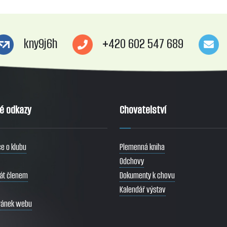
kny9j6h
+420 602 547 689
té odkazy
Chovatelství
e o klubu
Plemenná kniha
Odchovy
tát členem
Dokumenty k chovu
Kalendář výstav
ránek webu