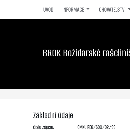
ÚVOD
INFORMACE
CHOVATELSTVÍ
BROK Božidarské rašelini
Základní údaje
Číslo zápisu:
CMKU REG/690/92/99