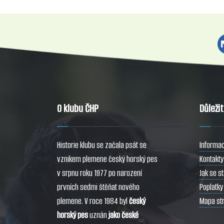
O klubu ČHP
Důleži
Historie klubu se začala psát se
Informac
vznikem plemene český horský pes
Kontakty
v srpnu roku 1977 po narození
Jak se s
prvních sedmi štěňat nového
Poplatky
plemene. V roce 1984 byl
český
Mapa st
horský pes
uznán
jako české