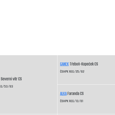
GANEK
Třeboň-Kopeček CS
ČSHPK REG/25/82
Severní vítr CS
EG/53/83
ALKA
Faranda CS
ČSHPK REG/13/81