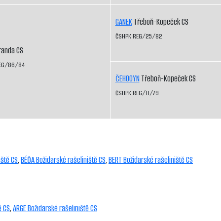
GANEK
Třeboň-Kopeček CS
ČSHPK REG/25/82
randa CS
EG/86/84
ČEHOOYN
Třeboň-Kopeček CS
ČSHPK REG/11/79
iště CS
,
BÉĎA Božidarské rašeliniště CS
,
BERT Božidarské rašeliniště CS
ě CS
,
ARGE Božidarské rašeliniště CS