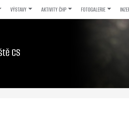
VÝSTAVY
AKTIVITY ČHP
FOTOGALERIE
INZE
ště CS