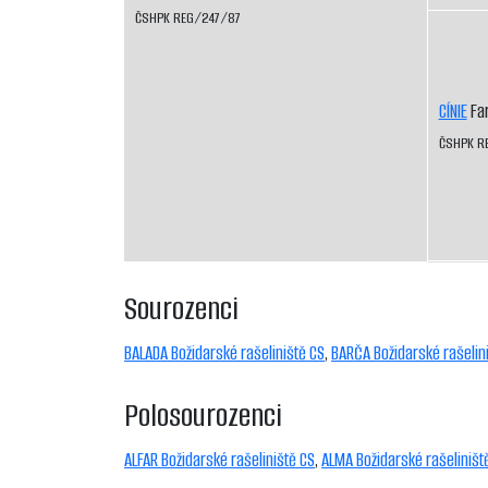
ČSHPK REG/247/87
CÍNIE
Fa
ČSHPK R
Sourozenci
BALADA Božidarské rašeliniště CS
,
BARČA Božidarské rašelin
Polosourozenci
ALFAR Božidarské rašeliniště CS
,
ALMA Božidarské rašeliništ