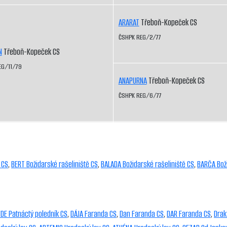
ARARAT
Třeboň-Kopeček CS
ČSHPK REG/2/77
N
Třeboň-Kopeček CS
EG/11/79
ANAPURNA
Třeboň-Kopeček CS
ČSHPK REG/6/77
 CS
,
BERT Božidarské rašeliniště CS
,
BALADA Božidarské rašeliniště CS
,
BARČA Boži
DE Patnáctý poledník CS
,
DÁJA Faranda CS
,
Dan Faranda CS
,
DAR Faranda CS
,
Drak