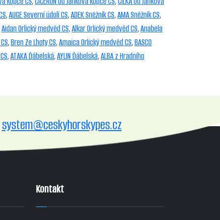
va kopce CS
,
CICERON Od Jankova kopce CS
,
CILKA Od Jankova
 CS
,
AUGE Severní údolí CS
,
ADEK Sněžník CS
,
AMA Sněžník CS
,
,
Aidan Orlický medvěd CS
,
Alkar Orlický medvěd CS
,
Anabela
 CS
,
Bren Ze Lhoty CS
,
Amaica Orlický medvěd CS
,
BASCO
 CS
,
ATAKA Ďábelská
,
AYLIN Ďábelská
,
ALBA z Hradního
system@ceskyhorskypes.cz
Kontakt