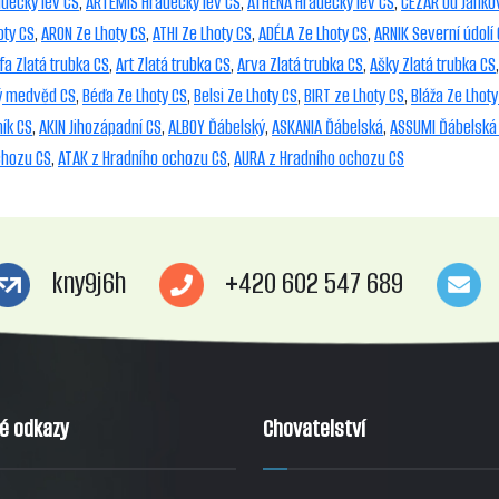
decký lev CS
,
ARTEMIS Hradecký lev CS
,
ATHÉNA Hradecký lev CS
,
CEZAR Od Janko
oty CS
,
ARON Ze Lhoty CS
,
ATHI Ze Lhoty CS
,
ADÉLA Ze Lhoty CS
,
ARNIK Severní údolí
fa Zlatá trubka CS
,
Art Zlatá trubka CS
,
Arva Zlatá trubka CS
,
Ašky Zlatá trubka CS
ký medvěd CS
,
Béďa Ze Lhoty CS
,
Belsi Ze Lhoty CS
,
BIRT ze Lhoty CS
,
Bláža Ze Lhoty
ík CS
,
AKIN Jihozápadní CS
,
ALBOY Ďábelský
,
ASKANIA Ďábelská
,
ASSUMI Ďábelská
chozu CS
,
ATAK z Hradního ochozu CS
,
AURA z Hradního ochozu CS
kny9j6h
+420 602 547 689
té odkazy
Chovatelství