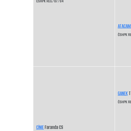
ČSHPK REG/87/84
ATACAM
ČSHPK R
GANEK
T
ČSHPK R
CÍNIE
Faranda CS