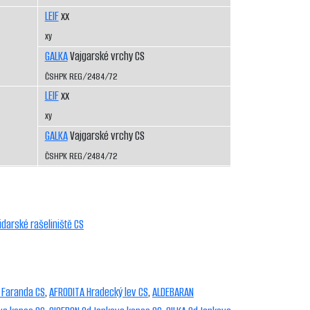
LEIF
xx
xy
GALKA
Vajgarské vrchy CS
ČSHPK REG/2484/72
LEIF
xx
xy
GALKA
Vajgarské vrchy CS
ČSHPK REG/2484/72
darské rašeliniště CS
 Faranda CS
,
AFRODITA Hradecký lev CS
,
ALDEBARAN