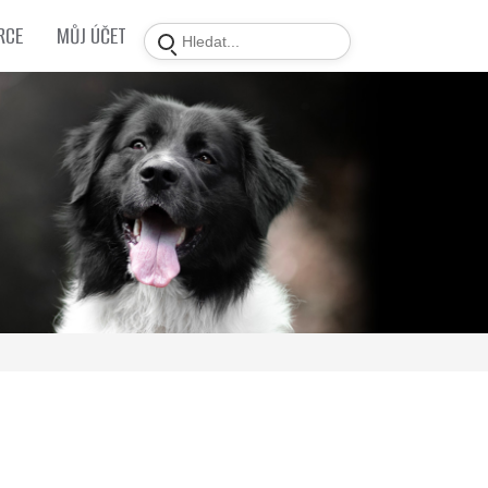
RCE
MŮJ ÚČET