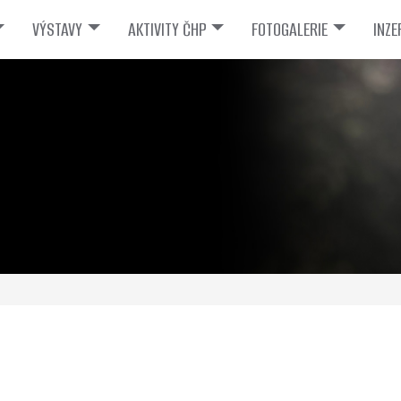
VÝSTAVY
AKTIVITY ČHP
FOTOGALERIE
INZE