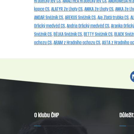
Hradecký lev CS
,
AMALTHEA Hradecký lev CS
,
ANDROMEDA Hra
kopce CS
,
ALATYR Ze Lhoty CS
,
ANIKA Ze Lhoty CS
,
ANKA Ze Lh
ANDAR Sněžník CS
,
AREKUS Sněžník CS
,
Aja Zlatá trubka CS
,
AL
Orlický medvěd CS
,
Andria Orlický medvěd CS
,
Aranka Orlic
Sněžník CS
,
BĚLKA Sněžník CS
,
BETTY Sněžník CS
,
BLACK Sněžn
ochozu CS
,
ARAM z Hradního ochozu CS
,
ASTA z Hradního o
O klubu ČHP
Důleži