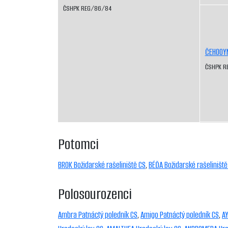
ČSHPK REG/86/84
ČEHOOY
ČSHPK R
Potomci
BROK Božidarské rašeliniště CS
,
BÉĎA Božidarské rašeliniště
Polosourozenci
Ambra Patnáctý poledník CS
,
Amigo Patnáctý poledník CS
,
AY