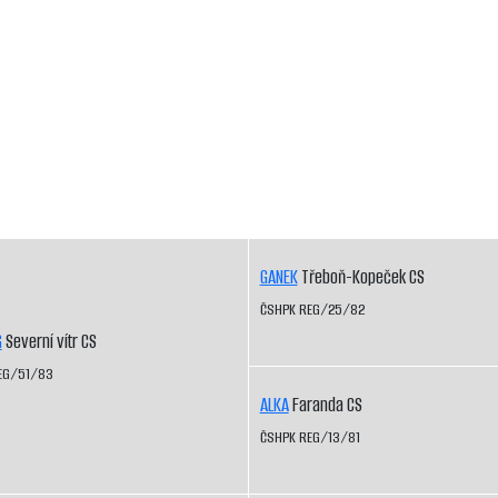
GANEK
Třeboň-Kopeček CS
ČSHPK REG/25/82
G
Severní vítr CS
EG/51/83
ALKA
Faranda CS
ČSHPK REG/13/81