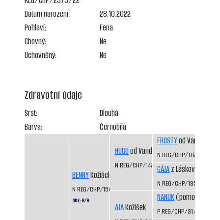
REG/CHP/2373/22
Datum narození:
28.10.2022
Pohlaví:
Fena
Chovný:
Ne
Uchovněný:
Ne
Zdravotní údaje
Srst:
Dlouhá
Barva:
Černobílá
FROSTY
od Vandy z Háj
HUGO
od Vandy z Hájů
N REG/CHP/1117/99/02
N REG/CHP/1470/08/10
GÁJA
z Láskova
BENNY
Kožíšek
N REG/CHP/1356/04/0
N REG/CHP/1560/11/12
NANUK
(pomocný regis
DKK: B/B
AJA
Kožíšek
P REG/CHP/31/99/01