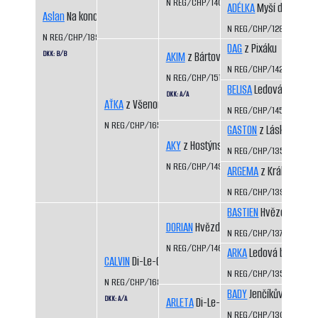
N REG/CHP/1409/07/10
ADÉLKA
Myší díra
Aslan
Na konci cesty
N REG/CHP/1285/02/0
N REG/CHP/1894/16/21
DAG
z Pixáku
DKK: B/B
AKIM
z Bártova háje
N REG/CHP/1425/07/09
N REG/CHP/1512/09/11
BELISA
Ledová bouře
DKK: A/A
AŤKA
z Všenorských strání
N REG/CHP/1453/07/09
N REG/CHP/1654/12
GASTON
z Láskova
AKY
z Hostýnského trailu
N REG/CHP/1354/04/0
N REG/CHP/1498/09/12
ARGEMA
z Království 
N REG/CHP/1394/06/0
BASTIEN
Hvězda Vysoč
DORIAN
Hvězda Vysočiny
N REG/CHP/1375/05/07
N REG/CHP/1461/07/10
ARKA
Ledová bouře
CALVIN
Di-Le-Grej
N REG/CHP/1352/04/0
N REG/CHP/1686/13/15
BADY
Jenčíkův les
DKK: A/A
ARLETA
Di-Le-Grej
N REG/CHP/1308/03/0