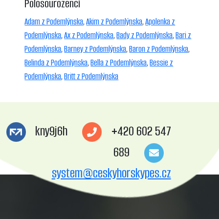
Polosourozenci
Adam z Podemlýnska
,
Akim z Podemlýnska
,
Apolenka z
Podemlýnska
,
Ax z Podemlýnska
,
Bady z Podemlýnska
,
Bari z
Podemlýnska
,
Barney z Podemlýnska
,
Baron z Podemlýnska
,
Belinda z Podemlýnska
,
Bella z Podemlýnska
,
Bessie z
Podemlýnska
,
Britt z Podemlýnska
kny9j6h
+420 602 547
689
system@ceskyhorskypes.cz