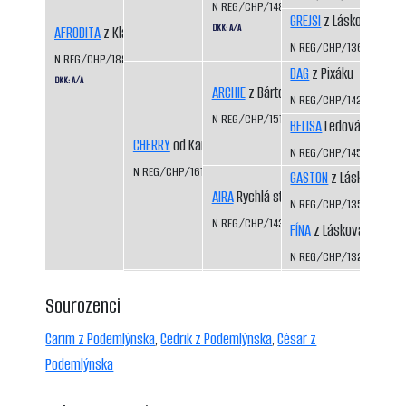
N REG/CHP/1486/08/10
GREJSI
z Láskova
DKK: A/A
AFRODITA
z Klánovického lesoparku
N REG/CHP/1360/04/0
N REG/CHP/1889/16/18
DAG
z Pixáku
DKK: A/A
ARCHIE
z Bártova háje
N REG/CHP/1425/07/09
N REG/CHP/1515/09/11
BELISA
Ledová bouře
CHERRY
od Kamenité říčky
N REG/CHP/1453/07/09
N REG/CHP/1616/12/15
GASTON
z Láskova
AIRA
Rychlá stopa
N REG/CHP/1354/04/0
N REG/CHP/1435/07/09
FÍNA
z Láskova
N REG/CHP/1325/03/0
Sourozenci
Carim z Podemlýnska
,
Cedrik z Podemlýnska
,
César z
Podemlýnska