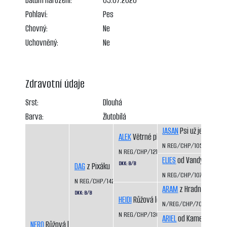
Datum narození:
05.07.2020
Pohlaví:
Pes
Chovný:
Ne
Uchovněný:
Ne
Zdravotní údaje
Srst:
Dlouhá
Barva:
Žlutobílá
JASAN
Psi už jedou
ALEK
Větrné pláně
N REG/CHP/1050/98/9
N REG/CHP/1217/01/05
ELIES
od Vandy z Hájů 
DKK: B/B
DAG
z Pixáku
N REG/CHP/1074/98/00
N REG/CHP/1425/07/09
ARAM
z Hradního ocho
DKK: B/B
HEIDI
Růžová louka
N/REG/CHP/703/93/94
N REG/CHP/1306/03/05
ARIEL
od Kamenité říčk
NERO
Růžová louka