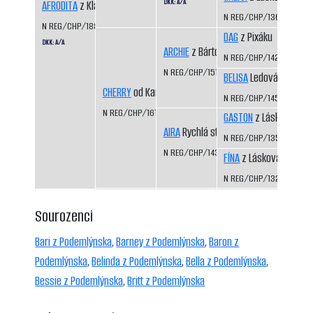
DKK: A/A
AFRODITA
z Klánovického lesoparku
N REG/CHP/1360/04/0
N REG/CHP/1889/16/18
DAG
z Pixáku
DKK: A/A
ARCHIE
z Bártova háje
N REG/CHP/1425/07/09
N REG/CHP/1515/09/11
BELISA
Ledová bouře
CHERRY
od Kamenité říčky
N REG/CHP/1453/07/09
N REG/CHP/1616/12/15
GASTON
z Láskova
AIRA
Rychlá stopa
N REG/CHP/1354/04/0
N REG/CHP/1435/07/09
FÍNA
z Láskova
N REG/CHP/1325/03/0
Sourozenci
Bari z Podemlýnska
,
Barney z Podemlýnska
,
Baron z
Podemlýnska
,
Belinda z Podemlýnska
,
Bella z Podemlýnska
,
Bessie z Podemlýnska
,
Britt z Podemlýnska