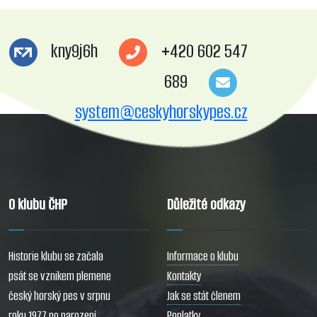
kny9j6h
+420 602 547
689
system@ceskyhorskypes.cz
O klubu ČHP
Důležité odkazy
Historie klubu se začala
Informace o klubu
psát se vznikem plemene
Kontakty
český horský pes v srpnu
Jak se stát členem
roku 1977 po narození
Poplatky