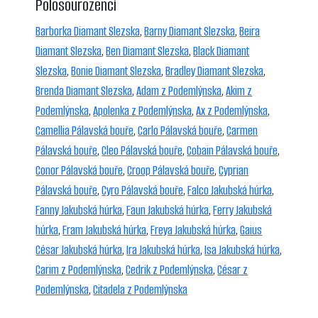
Polosourozenci
Barborka Diamant Slezska
,
Barny Diamant Slezska
,
Beira
Diamant Slezska
,
Ben Diamant Slezska
,
Black Diamant
Slezska
,
Bonie Diamant Slezska
,
Bradley Diamant Slezska
,
Brenda Diamant Slezska
,
Adam z Podemlýnska
,
Akim z
Podemlýnska
,
Apolenka z Podemlýnska
,
Ax z Podemlýnska
,
Camellia Pálavská bouře
,
Carlo Pálavská bouře
,
Carmen
Pálavská bouře
,
Cleo Pálavská bouře
,
Cobain Pálavská bouře
,
Conor Pálavská bouře
,
Croop Pálavská bouře
,
Cyprian
Pálavská bouře
,
Cyro Pálavská bouře
,
Falco Jakubská húrka
,
Fanny Jakubská húrka
,
Faun Jakubská húrka
,
Ferry Jakubská
húrka
,
Fram Jakubská húrka
,
Freya Jakubská húrka
,
Gaius
César Jakubská húrka
,
Ira Jakubská húrka
,
Isa Jakubská húrka
,
Carim z Podemlýnska
,
Cedrik z Podemlýnska
,
César z
Podemlýnska
,
Citadela z Podemlýnska