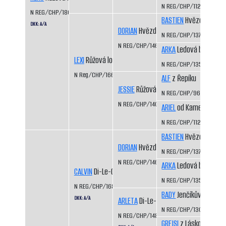
N REG/CHP/1129/99/01
N REG/CHP/1806/15/17
BASTIEN
Hvězda Vysoč
DKK: A/A
DORIAN
Hvězda Vysočiny
N REG/CHP/1375/05/07
N REG/CHP/1461/07/10
ARKA
Ledová bouře
LEXI
Růžová louka
N REG/CHP/1352/04/0
N Reg/CHP/1669/13/15
ALF
z Řepíku
JESSIE
Růžová louka
N REG/CHP/962/96/98
N REG/CHP/1403/06/08
ARIEL
od Kamenité říčk
N REG/CHP/1129/99/01
BASTIEN
Hvězda Vysoč
DORIAN
Hvězda Vysočiny
N REG/CHP/1375/05/07
N REG/CHP/1461/07/10
ARKA
Ledová bouře
CALVIN
Di-Le-Grej
N REG/CHP/1352/04/0
N REG/CHP/1686/13/15
BADY
Jenčíkův les
DKK: A/A
ARLETA
Di-Le-Grej
N REG/CHP/1308/03/0
N REG/CHP/1486/08/10
GREJSI
z Láskova