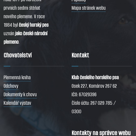
prvních sedmi štěňat
Mapa stránek webu
nového plemene. V roce
1984 byl
český horský pes
uznán
jako české národní
plemeno
.
Chovatelství
Kontakt
Plemenná kniha
Klub českého horského psa
Odchovy
Osek 227, Komárov 267 62
Dokumenty k chovu
IČO: 67029396
Kalendář výstav
Číslo účtu: 267 029 785 /
0300
Kontakty na správce webu