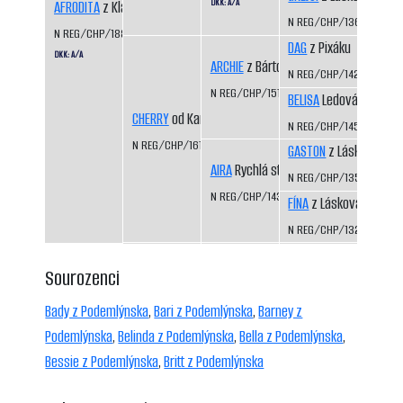
DKK: A/A
AFRODITA
z Klánovického lesoparku
N REG/CHP/1360/04/0
N REG/CHP/1889/16/18
DAG
z Pixáku
DKK: A/A
ARCHIE
z Bártova háje
N REG/CHP/1425/07/09
N REG/CHP/1515/09/11
BELISA
Ledová bouře
CHERRY
od Kamenité říčky
N REG/CHP/1453/07/09
N REG/CHP/1616/12/15
GASTON
z Láskova
AIRA
Rychlá stopa
N REG/CHP/1354/04/0
N REG/CHP/1435/07/09
FÍNA
z Láskova
N REG/CHP/1325/03/0
Sourozenci
Bady z Podemlýnska
,
Bari z Podemlýnska
,
Barney z
Podemlýnska
,
Belinda z Podemlýnska
,
Bella z Podemlýnska
,
Bessie z Podemlýnska
,
Britt z Podemlýnska