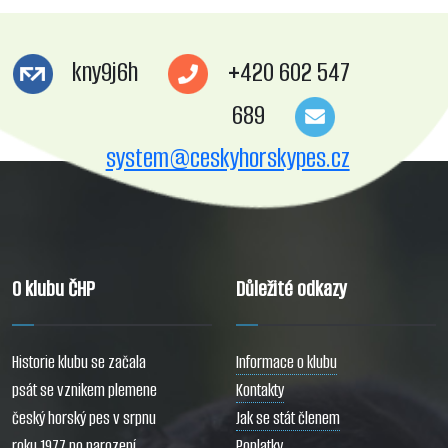
kny9j6h
+420 602 547
689
system@ceskyhorskypes.cz
O klubu ČHP
Důležité odkazy
Historie klubu se začala
Informace o klubu
psát se vznikem plemene
Kontakty
český horský pes v srpnu
Jak se stát členem
roku 1977 po narození
Poplatky