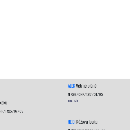
ALEK
Větrné pláně
N REG/CHP/1217/01/05
DKK: B/B
ixáku
HP/1425/07/09
HEIDI
Růžová louka