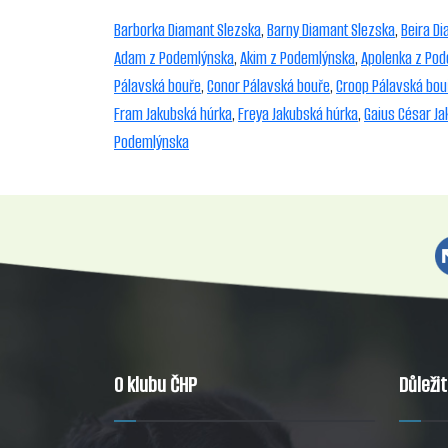
Barborka Diamant Slezska
,
Barny Diamant Slezska
,
Beira D
Adam z Podemlýnska
,
Akim z Podemlýnska
,
Apolenka z Po
Pálavská bouře
,
Conor Pálavská bouře
,
Croop Pálavská bou
Fram Jakubská húrka
,
Freya Jakubská húrka
,
Gaius César Ja
Podemlýnska
O klubu ČHP
Důleži