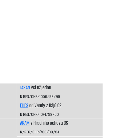
JASAN
Psi už jedou
N REG/CHP/1050/98/99
ELIES
od Vandy z Hájů CS
N REG/CHP/1074/98/00
ARAM
z Hradního ochozu CS
N/REG/CHP/703/93/94