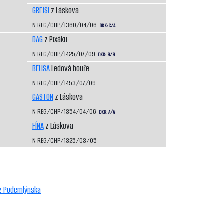
GREJSI
z Láskova
N REG/CHP/1360/04/06
DKK: C/A
DAG
z Pixáku
N REG/CHP/1425/07/09
DKK: B/B
BELISA
Ledová bouře
N REG/CHP/1453/07/09
GASTON
z Láskova
N REG/CHP/1354/04/06
DKK: A/A
FÍNA
z Láskova
N REG/CHP/1325/03/05
t z Podemlýnska