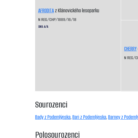
AFRODITA
z Klánovického lesoparku
N REG/CHP/1889/16/18
DKK: A/A
CHERRY
N REG/C
Sourozenci
Bady z Podemlýnska
,
Bari z Podemlýnska
,
Barney z Podeml
Polosourozenci