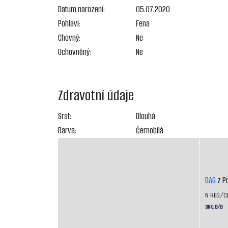
Datum narození:
05.07.2020
Pohlaví:
Fena
Chovný:
Ne
Uchovněný:
Ne
Zdravotní údaje
Srst:
Dlouhá
Barva:
Černobílá
DAG
z P
N REG/C
DKK: B/B