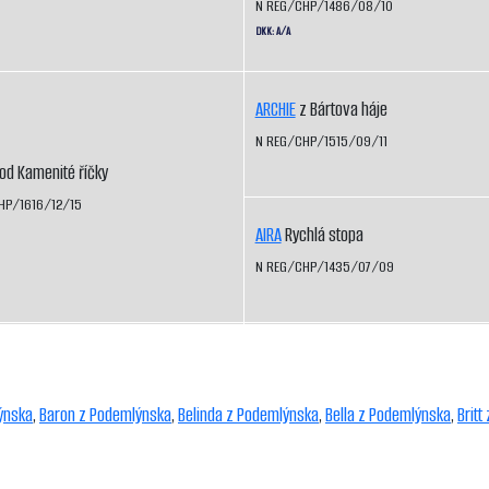
N REG/CHP/1486/08/10
DKK: A/A
ARCHIE
z Bártova háje
N REG/CHP/1515/09/11
od Kamenité říčky
HP/1616/12/15
AIRA
Rychlá stopa
N REG/CHP/1435/07/09
ýnska
,
Baron z Podemlýnska
,
Belinda z Podemlýnska
,
Bella z Podemlýnska
,
Brit