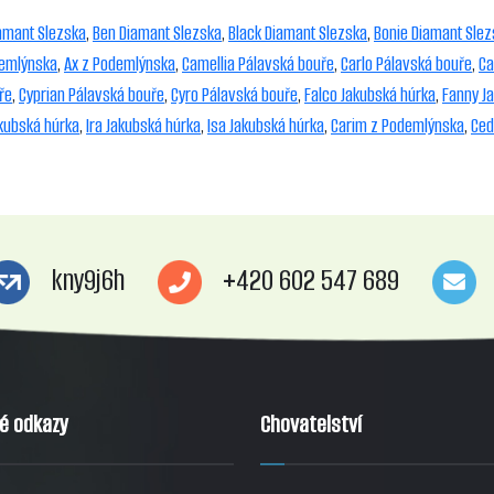
iamant Slezska
,
Ben Diamant Slezska
,
Black Diamant Slezska
,
Bonie Diamant Slez
demlýnska
,
Ax z Podemlýnska
,
Camellia Pálavská bouře
,
Carlo Pálavská bouře
,
Ca
ře
,
Cyprian Pálavská bouře
,
Cyro Pálavská bouře
,
Falco Jakubská húrka
,
Fanny J
kubská húrka
,
Ira Jakubská húrka
,
Isa Jakubská húrka
,
Carim z Podemlýnska
,
Ced
kny9j6h
+420 602 547 689
té odkazy
Chovatelství