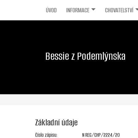
ÚVOD
INFORMACE
CHOVATELSTVÍ
Bessie z Podemlýnska
Základní údaje
Číslo zápisu:
N REG/CHP/2224/20