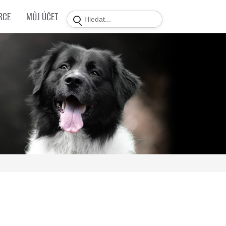
RCE
MŮJ ÚČET