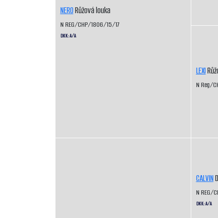
NERO
Růžová louka
N REG/CHP/1806/15/17
DKK: A/A
LEXI
Růžo
N Reg/C
CALVIN
D
N REG/C
DKK: A/A