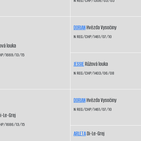
N REG/CHP/1306/03/05
DORIAN
Hvězda Vysočiny
N REG/CHP/1461/07/10
vá louka
HP/1669/13/15
JESSIE
Růžová louka
N REG/CHP/1403/06/08
DORIAN
Hvězda Vysočiny
N REG/CHP/1461/07/10
i-Le-Grej
HP/1686/13/15
ARLETA
Di-Le-Grej