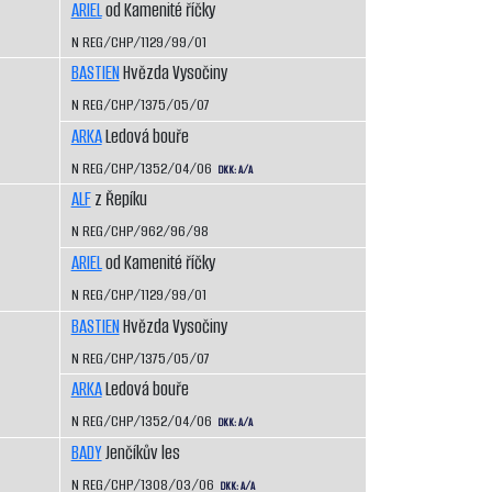
ARIEL
od Kamenité říčky
N REG/CHP/1129/99/01
BASTIEN
Hvězda Vysočiny
N REG/CHP/1375/05/07
ARKA
Ledová bouře
N REG/CHP/1352/04/06
DKK: A/A
ALF
z Řepíku
N REG/CHP/962/96/98
ARIEL
od Kamenité říčky
N REG/CHP/1129/99/01
BASTIEN
Hvězda Vysočiny
N REG/CHP/1375/05/07
ARKA
Ledová bouře
N REG/CHP/1352/04/06
DKK: A/A
BADY
Jenčíkův les
N REG/CHP/1308/03/06
DKK: A/A