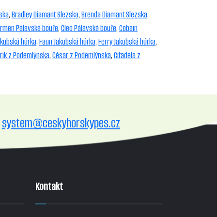
ska
,
Bradley Diamant Slezska
,
Brenda Diamant Slezska
,
rmen Pálavská bouře
,
Cleo Pálavská bouře
,
Cobain
akubská húrka
,
Faun Jakubská húrka
,
Ferry Jakubská húrka
,
rik z Podemlýnska
,
César z Podemlýnska
,
Citadela z
system@ceskyhorskypes.cz
Kontakt