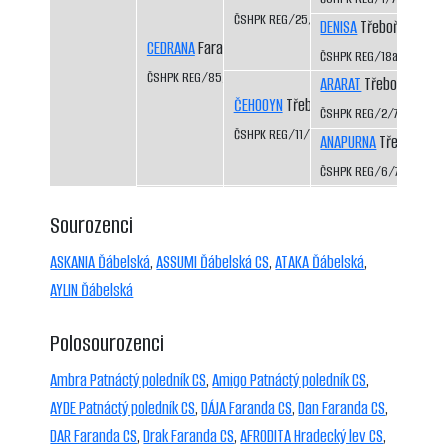
ČSHPK REG/25/82
DENISA
Třeboň-Kopeče
CEDRANA
Faranda CS
ČSHPK REG/18a/81
ČSHPK REG/85/84
ARARAT
Třeboň-Kopeč
ČEHOOYN
Třeboň-Kopeček CS
ČSHPK REG/2/77
ČSHPK REG/11/79
ANAPURNA
Třeboň-Kop
ČSHPK REG/6/77
Sourozenci
ASKANIA Ďábelská
,
ASSUMI Ďábelská CS
,
ATAKA Ďábelská
,
AYLIN Ďábelská
Polosourozenci
Ambra Patnáctý poledník CS
,
Amigo Patnáctý poledník CS
,
AYDE Patnáctý poledník CS
,
DÁJA Faranda CS
,
Dan Faranda CS
,
DAR Faranda CS
,
Drak Faranda CS
,
AFRODITA Hradecký lev CS
,