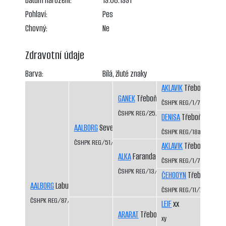
Datum narození:
19.08.1991
Pohlaví:
Pes
Chovný:
Ne
Zdravotní údaje
Barva:
Bílá, žluté znaky
AKLAVIK
Třeboň-Kopeč
GANEK
Třeboň-Kopeček CS
ČSHPK REG/1/77
ČSHPK REG/25/82
DENISA
Třeboň-Kopeče
AALBORG
Severní vítr CS
ČSHPK REG/18a/81
ČSHPK REG/51/83
AKLAVIK
Třeboň-Kopeč
ALKA
Faranda CS
ČSHPK REG/1/77
ČSHPK REG/13/81
ČEHOOYN
Třeboň-Kope
AALBORG
Labutí řeka CS
ČSHPK REG/11/79
ČSHPK REG/87/84
LEIF
xx
ARARAT
Třeboň-Kopeček CS
xy