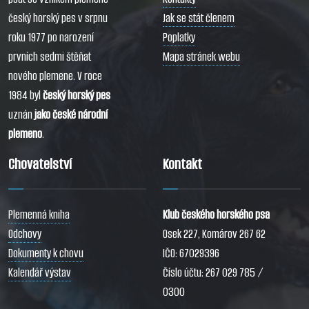
český horský pes v srpnu
Jak se stát členem
roku 1977 po narození
Poplatky
prvních sedmi štěňat
Mapa stránek webu
nového plemene. V roce
1984 byl
český horský pes
uznán
jako české národní
plemeno
.
Chovatelství
Kontakt
Plemenná kniha
Klub českého horského psa
Odchovy
Osek 227, Komárov 267 62
Dokumenty k chovu
IČO: 67029396
Kalendář výstav
Číslo účtu: 267 029 785 /
0300