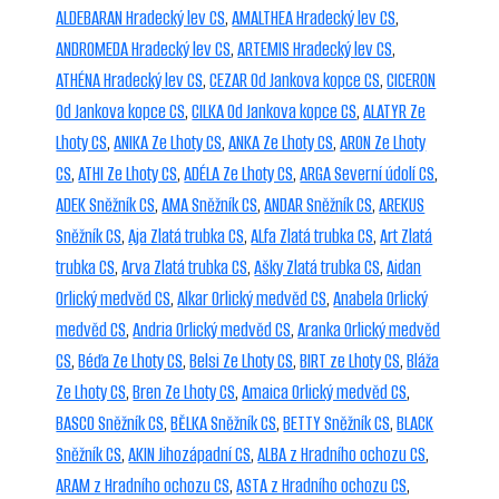
ALDEBARAN Hradecký lev CS
,
AMALTHEA Hradecký lev CS
,
ANDROMEDA Hradecký lev CS
,
ARTEMIS Hradecký lev CS
,
ATHÉNA Hradecký lev CS
,
CEZAR Od Jankova kopce CS
,
CICERON
Od Jankova kopce CS
,
CILKA Od Jankova kopce CS
,
ALATYR Ze
Lhoty CS
,
ANIKA Ze Lhoty CS
,
ANKA Ze Lhoty CS
,
ARON Ze Lhoty
CS
,
ATHI Ze Lhoty CS
,
ADÉLA Ze Lhoty CS
,
ARGA Severní údolí CS
,
ADEK Sněžník CS
,
AMA Sněžník CS
,
ANDAR Sněžník CS
,
AREKUS
Sněžník CS
,
Aja Zlatá trubka CS
,
ALfa Zlatá trubka CS
,
Art Zlatá
trubka CS
,
Arva Zlatá trubka CS
,
Ašky Zlatá trubka CS
,
Aidan
Orlický medvěd CS
,
Alkar Orlický medvěd CS
,
Anabela Orlický
medvěd CS
,
Andria Orlický medvěd CS
,
Aranka Orlický medvěd
CS
,
Béďa Ze Lhoty CS
,
Belsi Ze Lhoty CS
,
BIRT ze Lhoty CS
,
Bláža
Ze Lhoty CS
,
Bren Ze Lhoty CS
,
Amaica Orlický medvěd CS
,
BASCO Sněžník CS
,
BĚLKA Sněžník CS
,
BETTY Sněžník CS
,
BLACK
Sněžník CS
,
AKIN Jihozápadní CS
,
ALBA z Hradního ochozu CS
,
ARAM z Hradního ochozu CS
,
ASTA z Hradního ochozu CS
,