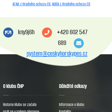
ATAK z Hradního ochozu CS
,
AURA z Hradního ochozu CS
kny9j6h
+420 602 547
689
system@ceskyhorskypes.cz
O klubu ČHP
Důležité odkazy
Historie klubu se začala
Informace o klubu
psát se vznikem plemene
Kontakty