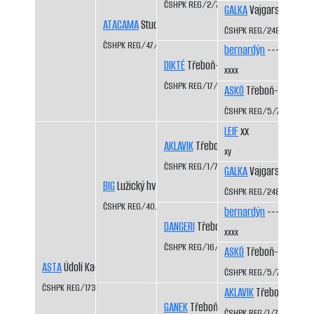
ČSHPK REG/2/77
GALKA
Vajgarské vrchy
ATACAMA
Studená Javořice
ČSHPK REG/2484/72
ČSHPK REG/47/83
bernardýn
----
DIKTÉ
Třeboň-Kopeček CS
xxxx
ČSHPK REG/17/81
ASKÖ
Třeboň-Kopeček
ČSHPK REG/5/77
LEIF
xx
AKLAVIK
Třeboň-Kopeček CS
xy
ČSHPK REG/1/77
GALKA
Vajgarské vrchy
BIG
Lužický hvozd CS
ČSHPK REG/2484/72
ČSHPK REG/40/84/86
bernardýn
----
DANGERI
Třeboň-Kopeček CS
xxxx
ČSHPK REG/16/81
ASKÖ
Třeboň-Kopeček
ASTA
Údolí Kačáku CS
ČSHPK REG/5/77
ČSHPK REG/173/86/91
AKLAVIK
Třeboň-Kopeč
GANEK
Třeboň-Kopeček CS
ČSHPK REG/1/77