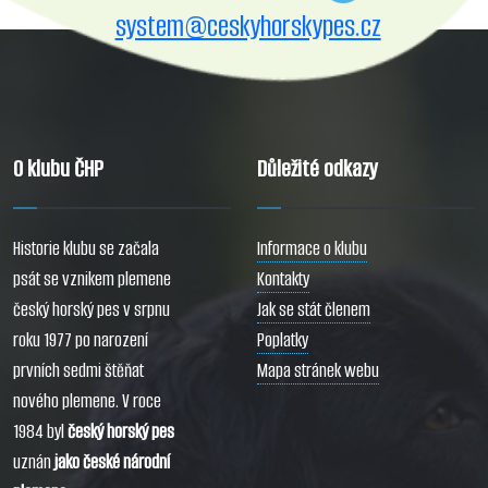
system@ceskyhorskypes.cz
O klubu ČHP
Důležité odkazy
Historie klubu se začala
Informace o klubu
psát se vznikem plemene
Kontakty
český horský pes v srpnu
Jak se stát členem
roku 1977 po narození
Poplatky
prvních sedmi štěňat
Mapa stránek webu
nového plemene. V roce
1984 byl
český horský pes
uznán
jako české národní