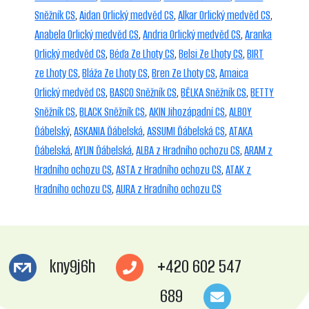
Sněžník CS
,
Aidan Orlický medvěd CS
,
Alkar Orlický medvěd CS
,
Anabela Orlický medvěd CS
,
Andria Orlický medvěd CS
,
Aranka
Orlický medvěd CS
,
Béďa Ze Lhoty CS
,
Belsi Ze Lhoty CS
,
BIRT
ze Lhoty CS
,
Bláža Ze Lhoty CS
,
Bren Ze Lhoty CS
,
Amaica
Orlický medvěd CS
,
BASCO Sněžník CS
,
BĚLKA Sněžník CS
,
BETTY
Sněžník CS
,
BLACK Sněžník CS
,
AKIN Jihozápadní CS
,
ALBOY
Ďábelský
,
ASKANIA Ďábelská
,
ASSUMI Ďábelská CS
,
ATAKA
Ďábelská
,
AYLIN Ďábelská
,
ALBA z Hradního ochozu CS
,
ARAM z
Hradního ochozu CS
,
ASTA z Hradního ochozu CS
,
ATAK z
Hradního ochozu CS
,
AURA z Hradního ochozu CS
kny9j6h
+420 602 547
689