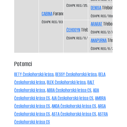
ČSHPK REG/25/82
DENISA
Třeboň-Kopeče
CABINA
Faranda CS
ČSHPK REG/18a/81
ČSHPK REG/83/84
ARARAT
Třeboň-Kopeč
ČEHOOYN
Třeboň-Kopeček CS
ČSHPK REG/2/77
ČSHPK REG/11/79
ANAPURNA
Třeboň-Kop
ČSHPK REG/6/77
Potomci
BETY Českohorská krása
,
BESSY Českohorská krása
,
BELA
Českohorská krása
,
BLEK Českohorská krása
,
BALT
Českohorská krása
,
ABBA Českohorská krása CS
,
ADA
Českohorská krása CS
,
AJA Českohorská krása CS
,
AMBRA
Českohorská krása CS
,
ANDA Českohorská krása CS
,
ARGA
Českohorská krása CS
,
ASTA Českohorská krása CS
,
ASTRA
Českohorská krása CS