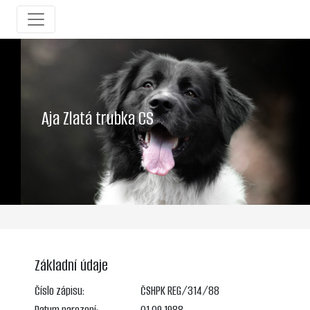
Aja Zlatá trubka CS
Základní údaje
Číslo zápisu:
ČSHPK REG/314/88