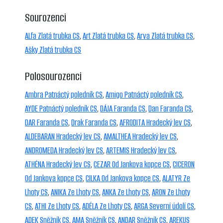
Sourozenci
ALfa Zlatá trubka CS
,
Art Zlatá trubka CS
,
Arva Zlatá trubka CS
,
Ašky Zlatá trubka CS
Polosourozenci
Ambra Patnáctý poledník CS
,
Amigo Patnáctý poledník CS
,
AYDE Patnáctý poledník CS
,
DÁJA Faranda CS
,
Dan Faranda CS
,
DAR Faranda CS
,
Drak Faranda CS
,
AFRODITA Hradecký lev CS
,
ALDEBARAN Hradecký lev CS
,
AMALTHEA Hradecký lev CS
,
ANDROMEDA Hradecký lev CS
,
ARTEMIS Hradecký lev CS
,
ATHÉNA Hradecký lev CS
,
CEZAR Od Jankova kopce CS
,
CICERON
Od Jankova kopce CS
,
CILKA Od Jankova kopce CS
,
ALATYR Ze
Lhoty CS
,
ANIKA Ze Lhoty CS
,
ANKA Ze Lhoty CS
,
ARON Ze Lhoty
CS
,
ATHI Ze Lhoty CS
,
ADÉLA Ze Lhoty CS
,
ARGA Severní údolí CS
,
ADEK Sněžník CS
,
AMA Sněžník CS
,
ANDAR Sněžník CS
,
AREKUS