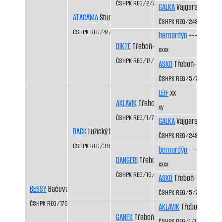
ČSHPK REG/2/77
GALKA
Vajgarské vrchy
ATACAMA
Studená Javořice
ČSHPK REG/2484/72
ČSHPK REG/47/83
bernardýn
----
DIKTÉ
Třeboň-Kopeček CS
xxxx
ČSHPK REG/17/81
ASKÖ
Třeboň-Kopeček
ČSHPK REG/5/77
LEIF
xx
AKLAVIK
Třeboň-Kopeček CS
xy
ČSHPK REG/1/77
GALKA
Vajgarské vrchy
BACK
Lužický hvozd CS
ČSHPK REG/2484/72
ČSHPK REG/39/84/87
bernardýn
----
DANGERI
Třeboň-Kopeček CS
xxxx
ČSHPK REG/16/81
ASKÖ
Třeboň-Kopeček
BESSY
Bačova koliba CS
ČSHPK REG/5/77
ČSHPK REG/176/86/89
AKLAVIK
Třeboň-Kopeč
GANEK
Třeboň-Kopeček CS
ČSHPK REG/1/77