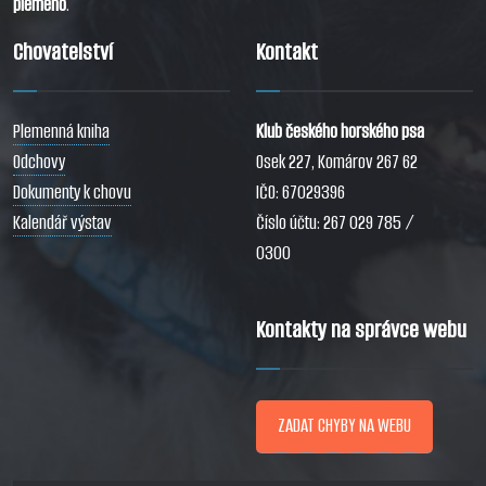
plemeno
.
Chovatelství
Kontakt
Plemenná kniha
Klub českého horského psa
Odchovy
Osek 227, Komárov 267 62
Dokumenty k chovu
IČO: 67029396
Kalendář výstav
Číslo účtu: 267 029 785 /
0300
Kontakty na správce webu
ZADAT CHYBY NA WEBU