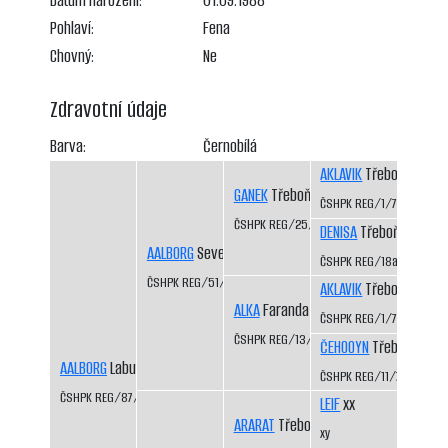
Datum narození:
01.09.1988
Pohlaví:
Fena
Chovný:
Ne
Zdravotní údaje
Barva:
Černobílá
AKLAVIK
Třeboň-Kopeč
GANEK
Třeboň-Kopeček CS
ČSHPK REG/1/77
ČSHPK REG/25/82
DENISA
Třeboň-Kopeče
AALBORG
Severní vítr CS
ČSHPK REG/18a/81
ČSHPK REG/51/83
AKLAVIK
Třeboň-Kopeč
ALKA
Faranda CS
ČSHPK REG/1/77
ČSHPK REG/13/81
ČEHOOYN
Třeboň-Kope
AALBORG
Labutí řeka CS
ČSHPK REG/11/79
ČSHPK REG/87/84
LEIF
xx
ARARAT
Třeboň-Kopeček CS
xy