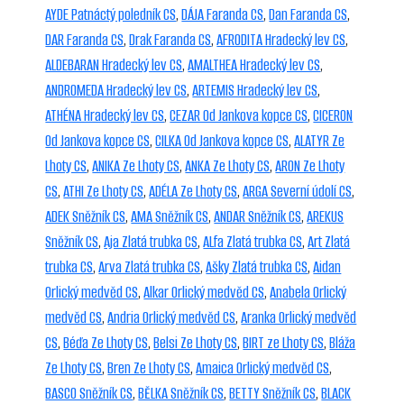
AYDE Patnáctý poledník CS
,
DÁJA Faranda CS
,
Dan Faranda CS
,
DAR Faranda CS
,
Drak Faranda CS
,
AFRODITA Hradecký lev CS
,
ALDEBARAN Hradecký lev CS
,
AMALTHEA Hradecký lev CS
,
ANDROMEDA Hradecký lev CS
,
ARTEMIS Hradecký lev CS
,
ATHÉNA Hradecký lev CS
,
CEZAR Od Jankova kopce CS
,
CICERON
Od Jankova kopce CS
,
CILKA Od Jankova kopce CS
,
ALATYR Ze
Lhoty CS
,
ANIKA Ze Lhoty CS
,
ANKA Ze Lhoty CS
,
ARON Ze Lhoty
CS
,
ATHI Ze Lhoty CS
,
ADÉLA Ze Lhoty CS
,
ARGA Severní údolí CS
,
ADEK Sněžník CS
,
AMA Sněžník CS
,
ANDAR Sněžník CS
,
AREKUS
Sněžník CS
,
Aja Zlatá trubka CS
,
ALfa Zlatá trubka CS
,
Art Zlatá
trubka CS
,
Arva Zlatá trubka CS
,
Ašky Zlatá trubka CS
,
Aidan
Orlický medvěd CS
,
Alkar Orlický medvěd CS
,
Anabela Orlický
medvěd CS
,
Andria Orlický medvěd CS
,
Aranka Orlický medvěd
CS
,
Béďa Ze Lhoty CS
,
Belsi Ze Lhoty CS
,
BIRT ze Lhoty CS
,
Bláža
Ze Lhoty CS
,
Bren Ze Lhoty CS
,
Amaica Orlický medvěd CS
,
BASCO Sněžník CS
,
BĚLKA Sněžník CS
,
BETTY Sněžník CS
,
BLACK