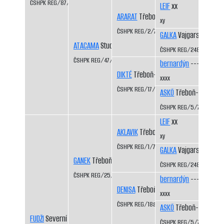
ČSHPK REG/87/84
LEIF
xx
ARARAT
Třeboň-Kopeček CS
xy
ČSHPK REG/2/77
GALKA
Vajgarské vrchy
ATACAMA
Studená Javořice
ČSHPK REG/2484/72
ČSHPK REG/47/83
bernardýn
----
DIKTÉ
Třeboň-Kopeček CS
xxxx
ČSHPK REG/17/81
ASKÖ
Třeboň-Kopeček
ČSHPK REG/5/77
LEIF
xx
AKLAVIK
Třeboň-Kopeček CS
xy
ČSHPK REG/1/77
GALKA
Vajgarské vrchy
GANEK
Třeboň-Kopeček CS
ČSHPK REG/2484/72
ČSHPK REG/25/82
bernardýn
----
DENISA
Třeboň-Kopeček CS
xxxx
ČSHPK REG/18a/81
ASKÖ
Třeboň-Kopeček
FUDŽI
Severní vítr CS
ČSHPK REG/5/77