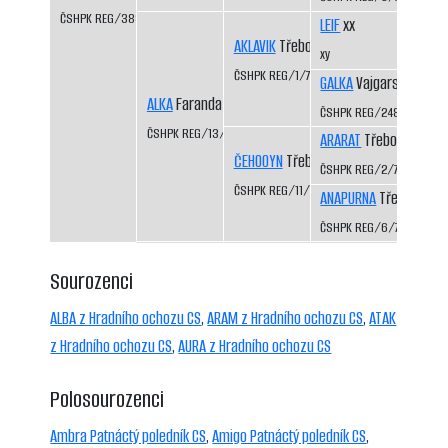
ČSHPK REG/389/89
LEIF
xx
AKLAVIK
Třeboň-Kopeček CS
xy
ČSHPK REG/1/77
GALKA
Vajgarské vrchy
ALKA
Faranda CS
ČSHPK REG/2484/72
ČSHPK REG/13/81
ARARAT
Třeboň-Kopeč
ČEHOOYN
Třeboň-Kopeček CS
ČSHPK REG/2/77
ČSHPK REG/11/79
ANAPURNA
Třeboň-Kop
ČSHPK REG/6/77
Sourozenci
ALBA z Hradního ochozu CS
,
ARAM z Hradního ochozu CS
,
ATAK
z Hradního ochozu CS
,
AURA z Hradního ochozu CS
Polosourozenci
Ambra Patnáctý poledník CS
,
Amigo Patnáctý poledník CS
,