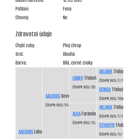
Datum narození:
12.03.1993
Pohlaví:
Fena
Chovný:
Ne
Zdravotní údaje
Chybí zuby:
Plný chrup
Srst:
Dlouhá
Barva:
Bílá, černé znaky
AKLAVIK
Třeboň-Kopeč
GANEK
Třeboň-Kopeček CS
ČSHPK REG/1/77
ČSHPK REG/25/82
DENISA
Třeboň-Kopeče
AALBORG
Severní vítr CS
ČSHPK REG/18a/81
ČSHPK REG/51/83
AKLAVIK
Třeboň-Kopeč
ALKA
Faranda CS
ČSHPK REG/1/77
ČSHPK REG/13/81
ČEHOOYN
Třeboň-Kope
AALBORG
Labutí řeka CS
ČSHPK REG/11/79