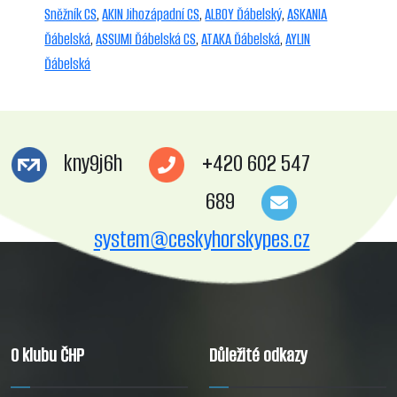
Sněžník CS
,
AKIN Jihozápadní CS
,
ALBOY Ďábelský
,
ASKANIA
Ďábelská
,
ASSUMI Ďábelská CS
,
ATAKA Ďábelská
,
AYLIN
Ďábelská
kny9j6h
+420 602 547
689
system@ceskyhorskypes.cz
O klubu ČHP
Důležité odkazy