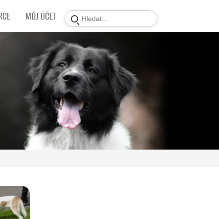
RCE
MŮJ ÚČET