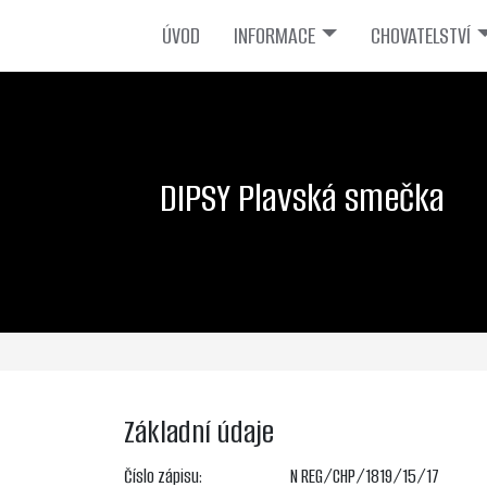
ÚVOD
INFORMACE
CHOVATELSTVÍ
DIPSY Plavská smečka
Základní údaje
Číslo zápisu:
N REG/CHP/1819/15/17