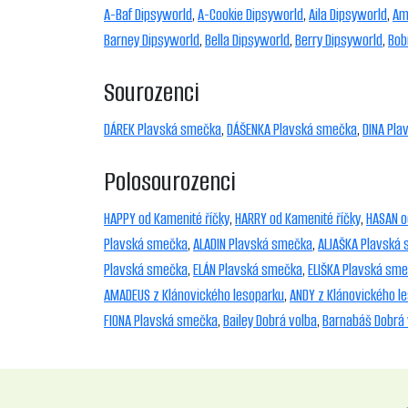
A-Baf Dipsyworld
,
A-Cookie Dipsyworld
,
Aila Dipsyworld
,
Am
Barney Dipsyworld
,
Bella Dipsyworld
,
Berry Dipsyworld
,
Bob
Sourozenci
DÁREK Plavská smečka
,
DÁŠENKA Plavská smečka
,
DINA Pl
Polosourozenci
HAPPY od Kamenité říčky
,
HARRY od Kamenité říčky
,
HASAN o
Plavská smečka
,
ALADIN Plavská smečka
,
ALJAŠKA Plavská
Plavská smečka
,
ELÁN Plavská smečka
,
ELIŠKA Plavská sm
AMADEUS z Klánovického lesoparku
,
ANDY z Klánovického l
FIONA Plavská smečka
,
Bailey Dobrá volba
,
Barnabáš Dobrá 