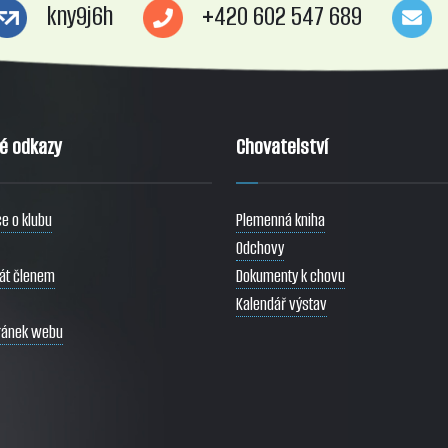
kny9j6h
+420 602 547 689
té odkazy
Chovatelství
e o klubu
Plemenná kniha
Odchovy
tát členem
Dokumenty k chovu
Kalendář výstav
ránek webu