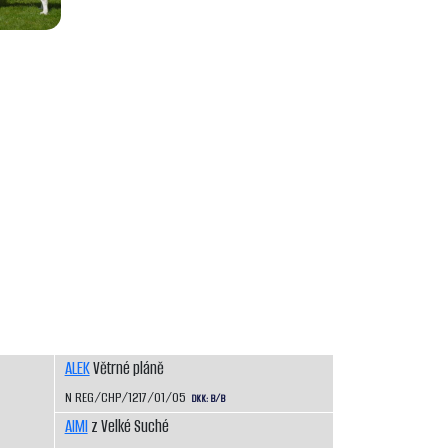
ALEK
Větrné pláně
N REG/CHP/1217/01/05
DKK: B/B
AIMI
z Velké Suché