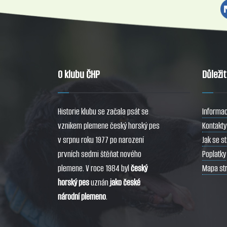
O klubu ČHP
Důleži
Historie klubu se začala psát se
Informac
vznikem plemene český horský pes
Kontakty
v srpnu roku 1977 po narození
Jak se s
prvních sedmi štěňat nového
Poplatky
plemene. V roce 1984 byl
český
Mapa st
horský pes
uznán
jako české
národní plemeno
.