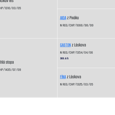
číkův les
HP/1310/03/05
AIDA
z Pixáku
N REG/CHP/1066/98/99
GASTON
z Láskova
N REG/CHP/1354/04/06
DKK: A/A
hlá stopa
HP/1435/07/09
FÍNA
z Láskova
N REG/CHP/1325/03/05