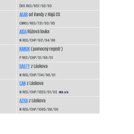
ČKS REG/657/92/93
AGAR
od Vandy z Hájů CS
CMKU/REG/731/93/95
AIDA
Růžová louka
N REG/CHP/817/94/96
NANUK
(pomocný registr)
P REG/CHP/31/99/01
BASTY
z Láskova
N REG/CHP/1141/99/01
CAN
z Láskova
N REG/CHP/1233/01/03
DKK: A/A
AZRA
z Láskova
N REG/CHP/1085/98/00