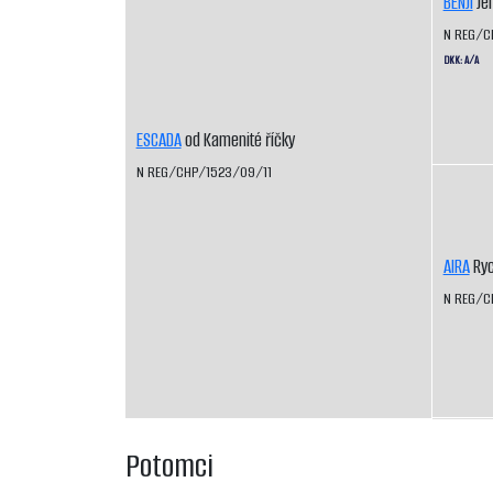
BENJI
Jen
N REG/C
DKK: A/A
ESCADA
od Kamenité říčky
N REG/CHP/1523/09/11
AIRA
Ryc
N REG/C
Potomci