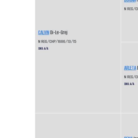
N REG/C
CALVIN
Di-Le-Grej
N REG/CHP/1686/13/15
DKK: A/A
ARLETA
D
N REG/C
DKK: A/A