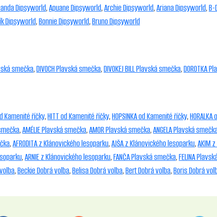
anda Dipsyworld
,
Apuane Dipsyworld
,
Archie Dipsyworld
,
Ariana Dipsyworld
,
B-
ík Dipsyworld
,
Bonnie Dipsyworld
,
Bruno Dipsyworld
avská smečka
,
DIVOCH Plavská smečka
,
DIVOKEJ BILL Plavská smečka
,
DOROTKA Pl
d Kamenité říčky
,
HITT od Kamenité říčky
,
HOPSINKA od Kamenité říčky
,
HORALKA o
 smečka
,
AMÉLIE Plavská smečka
,
AMOR Plavská smečka
,
ANGELA Plavská smečk
ečka
,
AFRODITA z Klánovického lesoparku
,
AJŠA z Klánovického lesoparku
,
AKIM z
esoparku
,
ARNIE z Klánovického lesoparku
,
FANČA Plavská smečka
,
FELINA Plavs
volba
,
Beckie Dobrá volba
,
Belisa Dobrá volba
,
Bert Dobrá volba
,
Boris Dobrá vol