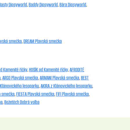
Dasty Dipsyworld
,
Baddy Dipsyworld
,
Bára Dipsyworld
,
avská smečka
,
DREAM Plavská smečka
d Kamenité říčky
,
HOŠÍK od Kamenité říčky
,
AFRODITÉ
a
,
ARGO Plavská smečka
,
ARMANI Plavská smečka
,
BEST
 Klánovického lesoparku
,
AKIRA z Klánovického lesoparku
,
ká smečka
,
FIESTA Plavská smečka
,
FIFI Plavská smečka
,
ba
,
Božetěch Dobrá volba