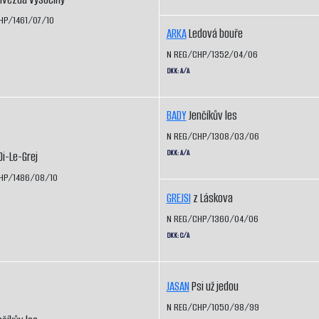
HP/1461/07/10
ARKA
Ledová bouře
N REG/CHP/1352/04/06
DKK: A/A
BADY
Jenčíkův les
N REG/CHP/1308/03/06
DKK: A/A
i-Le-Grej
HP/1486/08/10
GREJSI
z Láskova
N REG/CHP/1360/04/06
DKK: C/A
JASAN
Psi už jedou
N REG/CHP/1050/98/99