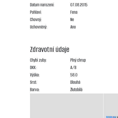
Datum narození:
07.08.2015
Pohlaví:
Fena
Chovný:
Ne
Uchovněný:
Ano
Zdravotní údaje
Chybí zuby:
Plný chrup
DKK:
A/B
Výška:
58.0
Srst:
Dlouhá
Barva:
Žlutobílá
DORIAN
H