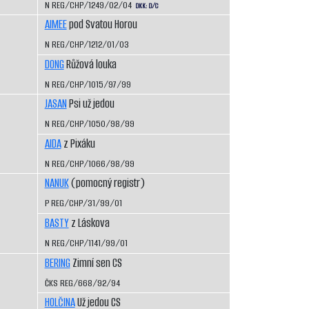
N REG/CHP/1249/02/04
DKK: D/C
AIMEE
pod Svatou Horou
N REG/CHP/1212/01/03
DONG
Růžová louka
N REG/CHP/1015/97/99
JASAN
Psi už jedou
N REG/CHP/1050/98/99
AIDA
z Pixáku
N REG/CHP/1066/98/99
NANUK
(pomocný registr)
P REG/CHP/31/99/01
BASTY
z Láskova
N REG/CHP/1141/99/01
BERING
Zimní sen CS
ČKS REG/668/92/94
HOLČINA
Už jedou CS