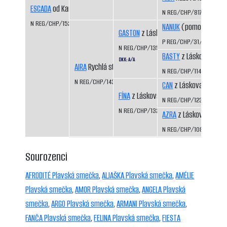
ESCADA
od Kamenité říčky
N REG/CHP/817/94/96
N REG/CHP/1523/09/11
NANUK
(pomocný regis
GASTON
z Láskova
P REG/CHP/31/99/01
N REG/CHP/1354/04/06
BASTY
z Láskova
DKK: A/A
AIRA
Rychlá stopa
N REG/CHP/1141/99/01
N REG/CHP/1435/07/09
CAN
z Láskova
FÍNA
z Láskova
N REG/CHP/1233/01/03
N REG/CHP/1325/03/05
AZRA
z Láskova
N REG/CHP/1085/98/0
Sourozenci
AFRODITÉ Plavská smečka
,
ALJAŠKA Plavská smečka
,
AMÉLIE
Plavská smečka
,
AMOR Plavská smečka
,
ANGELA Plavská
smečka
,
ARGO Plavská smečka
,
ARMANI Plavská smečka
,
FANČA Plavská smečka
,
FELINA Plavská smečka
,
FIESTA