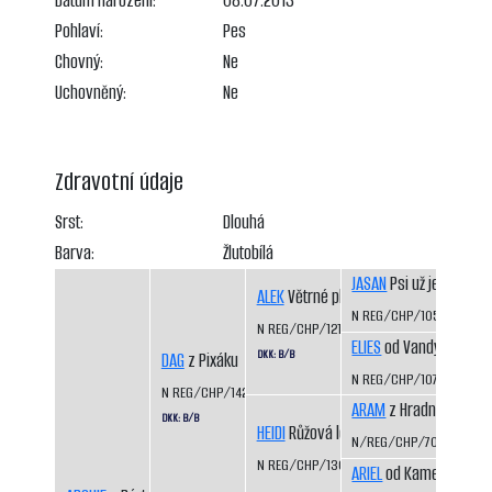
Datum narození:
08.07.2013
Pohlaví:
Pes
Chovný:
Ne
Uchovněný:
Ne
Zdravotní údaje
Srst:
Dlouhá
Barva:
Žlutobílá
JASAN
Psi už jedou
ALEK
Větrné pláně
N REG/CHP/1050/98/9
N REG/CHP/1217/01/05
ELIES
od Vandy z Hájů 
DKK: B/B
DAG
z Pixáku
N REG/CHP/1074/98/00
N REG/CHP/1425/07/09
ARAM
z Hradního ocho
DKK: B/B
HEIDI
Růžová louka
N/REG/CHP/703/93/94
N REG/CHP/1306/03/05
ARIEL
od Kamenité říčk