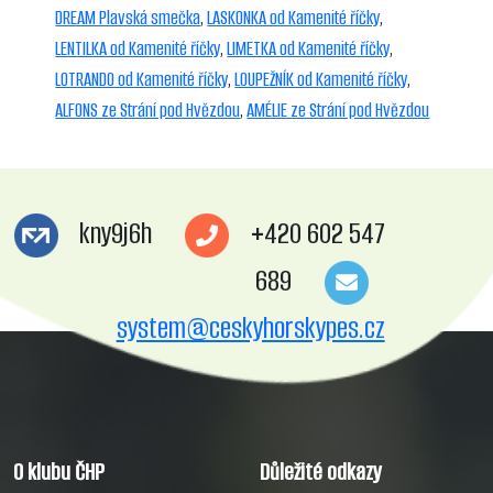
DREAM Plavská smečka
,
LASKONKA od Kamenité říčky
,
LENTILKA od Kamenité říčky
,
LIMETKA od Kamenité říčky
,
LOTRANDO od Kamenité říčky
,
LOUPEŽNÍK od Kamenité říčky
,
ALFONS ze Strání pod Hvězdou
,
AMÉLIE ze Strání pod Hvězdou
kny9j6h
+420 602 547
689
system@ceskyhorskypes.cz
O klubu ČHP
Důležité odkazy