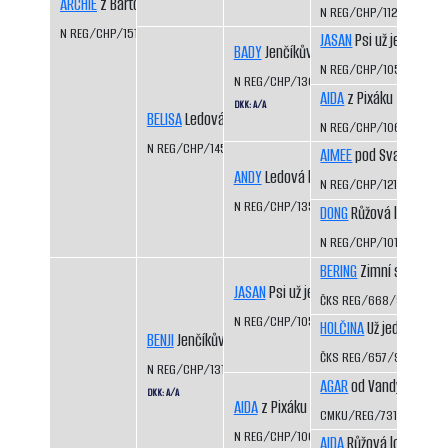
ARCHIE
z Bártova háje
N REG/CHP/1129/99/01
N REG/CHP/1515/09/11
JASAN
Psi už jedou
BADY
Jenčíkův les
N REG/CHP/1050/98/9
N REG/CHP/1308/03/06
AIDA
z Pixáku
DKK: A/A
BELISA
Ledová bouře
N REG/CHP/1066/98/9
N REG/CHP/1453/07/09
AIMEE
pod Svatou Hor
ANDY
Ledová bouře
N REG/CHP/1212/01/03
N REG/CHP/1350/04/06
DONG
Růžová louka
N REG/CHP/1015/97/99
BERING
Zimní sen CS
JASAN
Psi už jedou
ČKS REG/668/92/94
N REG/CHP/1050/98/99
HOLČINA
Už jedou CS
BENJI
Jenčíkův les
ČKS REG/657/92/93
N REG/CHP/1310/03/05
AGAR
od Vandy z Hájů 
DKK: A/A
AIDA
z Pixáku
CMKU/REG/731/93/95
N REG/CHP/1066/98/99
AIDA
Růžová louka