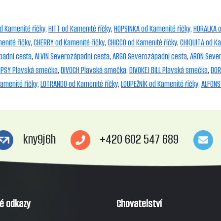
d Kamenité říčky
,
HITT od Kamenité říčky
,
HOPSINKA od Kamenité říčky
,
HORALKA o
enité říčky
,
CHERRY od Kamenité říčky
,
CHICCO od Kamenité říčky
,
CHIQUITA od Ka
padní cesta
,
ALVIN Severozápadní cesta
,
ARGO Severozápadní cesta
,
ARON Sever
IPSY Plavská smečka
,
DIVOCH Plavská smečka
,
DIVOKEJ BILL Plavská smečka
,
DOR
amenité říčky
,
LOTRANDO od Kamenité říčky
,
LOUPEŽNÍK od Kamenité říčky
,
ALFONS
kny9j6h
+420 602 547 689
té odkazy
Chovatelství