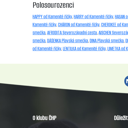
Polosourozenci
HAPPY od Kamenité říčky
,
HARRY od Kamenité říčky
,
HASAN o
Kamenité říčky
,
CHÁRON od Kamenité říčky
,
CHEROKEE od Kam
smečka
,
AFRODITA Severozápadní cesta
,
AISCHEN Severozá
smečka
,
DÁŠENKA Plavská smečka
,
DINA Plavská smečka
,
D
od Kamenité říčky
,
LENTILKA od Kamenité říčky
,
LIMETKA od K
O klubu ČHP
Důleži