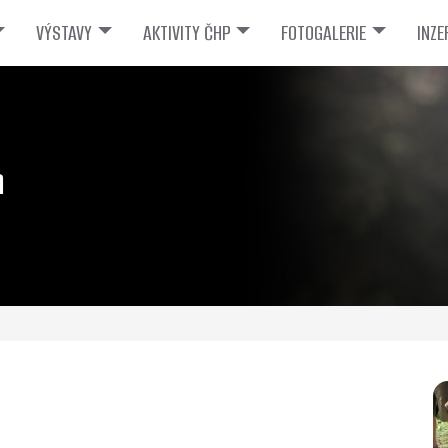
VÝSTAVY
AKTIVITY ČHP
FOTOGALERIE
INZE
a