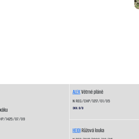
ALEK
Větrné pláně
N REG/CHP/1217/01/05
DKK: B/B
ixáku
HP/1425/07/09
HEIDI
Růžová louka