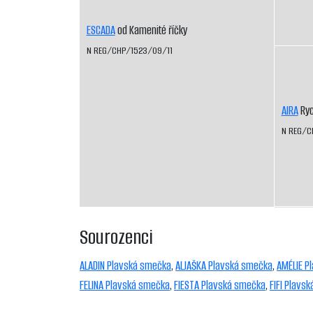
ESCADA
od Kamenité říčky
N REG/CHP/1523/09/11
AIRA
Ryc
N REG/C
Sourozenci
ALADIN Plavská smečka
,
ALJAŠKA Plavská smečka
,
AMÉLIE P
FELINA Plavská smečka
,
FIESTA Plavská smečka
,
FIFI Plavs