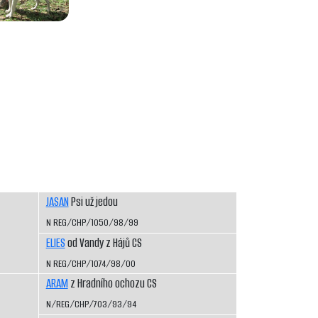
JASAN
Psi už jedou
N REG/CHP/1050/98/99
ELIES
od Vandy z Hájů CS
N REG/CHP/1074/98/00
ARAM
z Hradního ochozu CS
N/REG/CHP/703/93/94