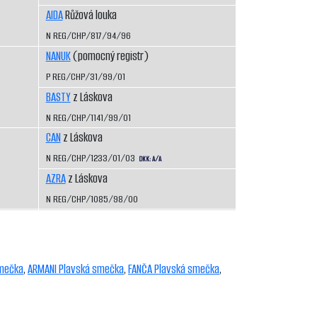
AIDA
Růžová louka
N REG/CHP/817/94/96
NANUK
(pomocný registr)
P REG/CHP/31/99/01
BASTY
z Láskova
N REG/CHP/1141/99/01
CAN
z Láskova
N REG/CHP/1233/01/03
DKK: A/A
AZRA
z Láskova
N REG/CHP/1085/98/00
smečka
,
ARMANI Plavská smečka
,
FANČA Plavská smečka
,