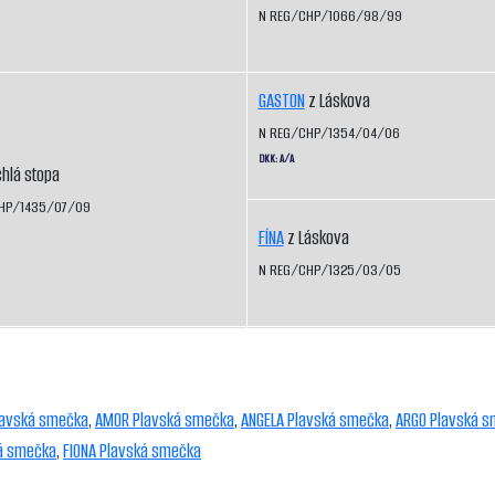
N REG/CHP/1066/98/99
GASTON
z Láskova
N REG/CHP/1354/04/06
DKK: A/A
hlá stopa
HP/1435/07/09
FÍNA
z Láskova
N REG/CHP/1325/03/05
lavská smečka
,
AMOR Plavská smečka
,
ANGELA Plavská smečka
,
ARGO Plavská 
ká smečka
,
FIONA Plavská smečka