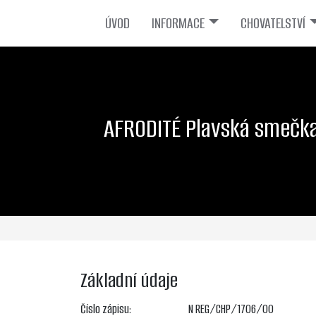
ÚVOD
INFORMACE
CHOVATELSTVÍ
AFRODITÉ Plavská smečk
Základní údaje
Číslo zápisu:
N REG/CHP/1706/00