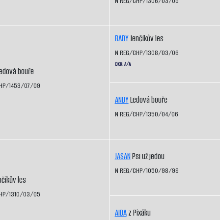
N REG/CHP/1306/03/05
BADY
Jenčíkův les
N REG/CHP/1308/03/06
DKK: A/A
edová bouře
HP/1453/07/09
ANDY
Ledová bouře
N REG/CHP/1350/04/06
JASAN
Psi už jedou
N REG/CHP/1050/98/99
číkův les
HP/1310/03/05
AIDA
z Pixáku