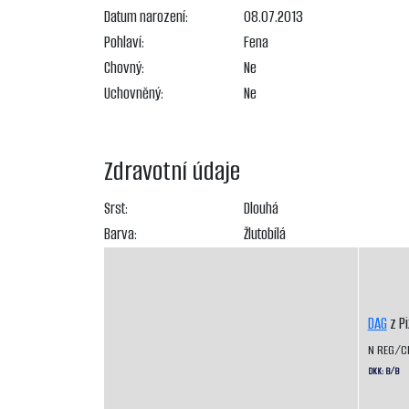
Datum narození:
08.07.2013
Pohlaví:
Fena
Chovný:
Ne
Uchovněný:
Ne
Zdravotní údaje
Srst:
Dlouhá
Barva:
Žlutobílá
DAG
z P
N REG/C
DKK: B/B