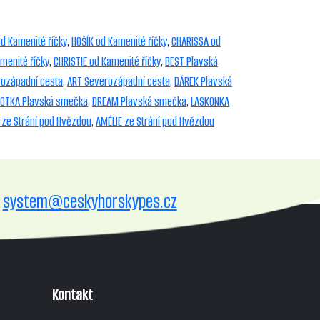
d Kamenité říčky
,
HOŠÍK od Kamenité říčky
,
CHARISSA od
menité říčky
,
CHRISTIE od Kamenité říčky
,
BEST Plavská
ozápadní cesta
,
ART Severozápadní cesta
,
DÁREK Plavská
OTKA Plavská smečka
,
DREAM Plavská smečka
,
LASKONKA
 ze Strání pod Hvězdou
,
AMÉLIE ze Strání pod Hvězdou
system@ceskyhorskypes.cz
Kontakt