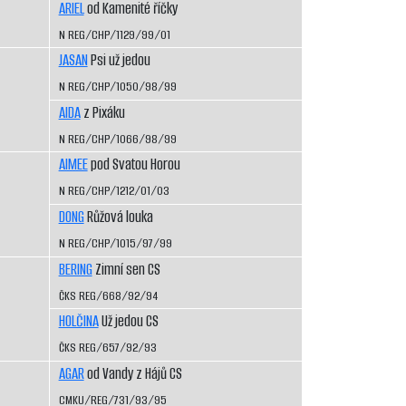
ARIEL
od Kamenité říčky
N REG/CHP/1129/99/01
JASAN
Psi už jedou
N REG/CHP/1050/98/99
AIDA
z Pixáku
N REG/CHP/1066/98/99
AIMEE
pod Svatou Horou
N REG/CHP/1212/01/03
DONG
Růžová louka
N REG/CHP/1015/97/99
BERING
Zimní sen CS
ČKS REG/668/92/94
HOLČINA
Už jedou CS
ČKS REG/657/92/93
AGAR
od Vandy z Hájů CS
CMKU/REG/731/93/95