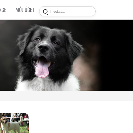
RCE
MŮJ ÚČET