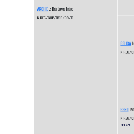
ARCHIE
z Bártova háje
N REG/CHP/1515/09/11
BELISA
L
N REG/C
BENJI
Jen
N REG/C
DKK: A/A