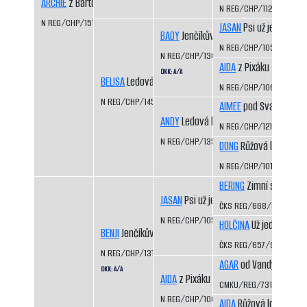
ARCHIE
z Bártova háje
N REG/CHP/1129/99/01
N REG/CHP/1515/09/11
JASAN
Psi už jedou
BADY
Jenčíkův les
N REG/CHP/1050/98/9
N REG/CHP/1308/03/06
AIDA
z Pixáku
DKK: A/A
BELISA
Ledová bouře
N REG/CHP/1066/98/9
N REG/CHP/1453/07/09
AIMEE
pod Svatou Hor
ANDY
Ledová bouře
N REG/CHP/1212/01/03
N REG/CHP/1350/04/06
DONG
Růžová louka
N REG/CHP/1015/97/99
BERING
Zimní sen CS
JASAN
Psi už jedou
ČKS REG/668/92/94
N REG/CHP/1050/98/99
HOLČINA
Už jedou CS
BENJI
Jenčíkův les
ČKS REG/657/92/93
N REG/CHP/1310/03/05
AGAR
od Vandy z Hájů 
DKK: A/A
AIDA
z Pixáku
CMKU/REG/731/93/95
N REG/CHP/1066/98/99
AIDA
Růžová louka