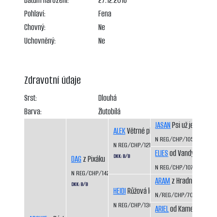
Datum narození:
27.12.2016
Pohlaví:
Fena
Chovný:
Ne
Uchovněný:
Ne
Zdravotní údaje
Srst:
Dlouhá
Barva:
Žlutobílá
JASAN
Psi už jedou
ALEK
Větrné pláně
N REG/CHP/1050/98/9
N REG/CHP/1217/01/05
ELIES
od Vandy z Hájů 
DKK: B/B
DAG
z Pixáku
N REG/CHP/1074/98/00
N REG/CHP/1425/07/09
ARAM
z Hradního ocho
DKK: B/B
HEIDI
Růžová louka
N/REG/CHP/703/93/94
N REG/CHP/1306/03/05
ARIEL
od Kamenité říčk