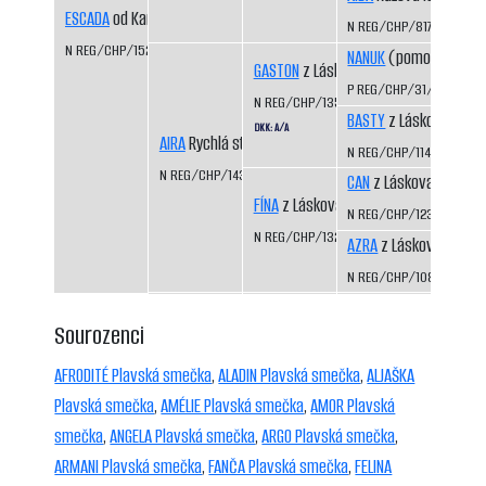
ESCADA
od Kamenité říčky
N REG/CHP/817/94/96
N REG/CHP/1523/09/11
NANUK
(pomocný regis
GASTON
z Láskova
P REG/CHP/31/99/01
N REG/CHP/1354/04/06
BASTY
z Láskova
DKK: A/A
AIRA
Rychlá stopa
N REG/CHP/1141/99/01
N REG/CHP/1435/07/09
CAN
z Láskova
FÍNA
z Láskova
N REG/CHP/1233/01/03
N REG/CHP/1325/03/05
AZRA
z Láskova
N REG/CHP/1085/98/0
Sourozenci
AFRODITÉ Plavská smečka
,
ALADIN Plavská smečka
,
ALJAŠKA
Plavská smečka
,
AMÉLIE Plavská smečka
,
AMOR Plavská
smečka
,
ANGELA Plavská smečka
,
ARGO Plavská smečka
,
ARMANI Plavská smečka
,
FANČA Plavská smečka
,
FELINA