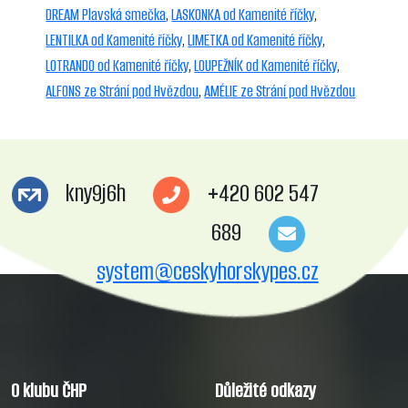
DREAM Plavská smečka
,
LASKONKA od Kamenité říčky
,
LENTILKA od Kamenité říčky
,
LIMETKA od Kamenité říčky
,
LOTRANDO od Kamenité říčky
,
LOUPEŽNÍK od Kamenité říčky
,
ALFONS ze Strání pod Hvězdou
,
AMÉLIE ze Strání pod Hvězdou
kny9j6h
+420 602 547
689
system@ceskyhorskypes.cz
O klubu ČHP
Důležité odkazy